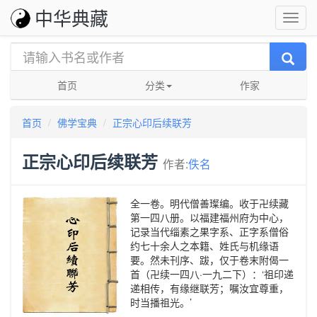
中华典藏
首页
分类
作家
首页
佛学宝典
正宗心印后续联芳
正宗心印后续联芳
作者:
佚名
全一卷。明代僧善璨编。收于卍续藏
第一四八册。以福建福州府为中心，
记录当代缁素之果字系、正字系僧俗
约七十余人之本籍、姓氏与机缘语
要。然未刊序、跋，仅于卷末附偈一
首（卍续一四八·一九二下）：‘祖印递
递相传，有缘继联芳；嘱汝宜尊重，
时当播祖光。’