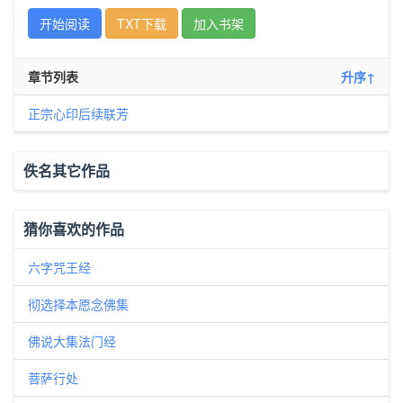
开始阅读
TXT下载
加入书架
章节列表
升序↑
正宗心印后续联芳
佚名其它作品
猜你喜欢的作品
六字咒王经
彻选择本愿念佛集
佛说大集法门经
菩萨行处