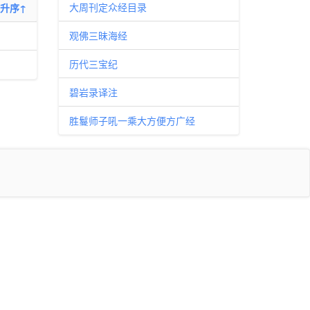
大周刊定众经目录
升序↑
观佛三昧海经
历代三宝纪
碧岩录译注
胜鬘师子吼一乘大方便方广经