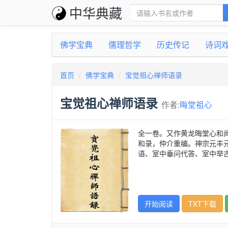
中华典藏
佛学宝典
儒理哲学
历史传记
诗词
首页
佛学宝典
宝觉祖心禅师语录
宝觉祖心禅师语录
作者:
晦堂祖心
全一卷。又作黄龙晦堂心和尚
和录，仲介重编。神宗元丰元
语、室中垂问代答、室中举
开始阅读
TXT下载