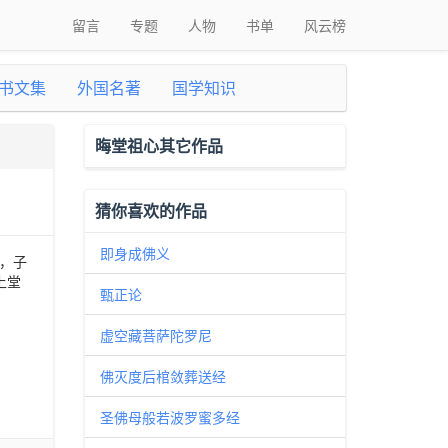
留言
专题
人物
书单
风云榜
书文集
外国名著
国学知识
晦堂祖心其它作品
猜你喜欢的作品
即身成佛义
撰，子
上堂
甄正论
虚空藏菩萨陀罗尼
佛灭度后棺敛葬送经
圣佛母般若波罗蜜多经