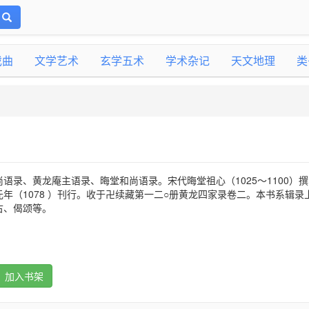
戏曲
文学艺术
玄学五术
学术杂记
天文地理
类
语录、黄龙庵主语录、晦堂和尚语录。宋代晦堂祖心（1025～1100）
年（1078 ）刊行。收于卍续藏第一二○册黄龙四家录卷二。本书系辑录
古、偈颂等。
加入书架