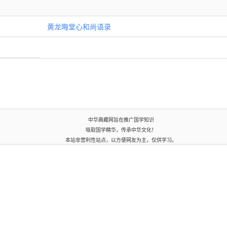
黄龙晦堂心和尚语录
中华典藏网旨在推广国学知识
吸取国学精华，传承中华文化！
本站非营利性站点，以方便网友为主，仅供学习。