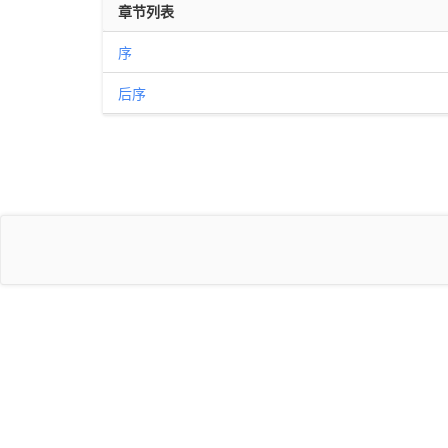
章节列表
序
后序