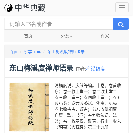
中华典藏
首页
分类
作家
首页
佛学宝典
东山梅溪度禅师语录
东山梅溪度禅师语录
作者:
梅溪福度
清福度说，庆绪等编。十卷。卷首收
序；卷一收上堂一；卷二收上堂二；
卷三收上堂三；卷四收上堂四；卷五
收小参；卷六收茶话、佛事、机缘；
卷七收拈古、颂古；卷八收佛祖赞、
自赞、歌、书问；卷九收法语、法
派；卷十收示偈、联芳、行由。收入
《明嘉兴大藏经》第三十九册。