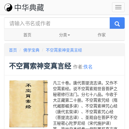
中华典藏
首页
分类
作家
首页
佛学宝典
不空罥索神变真言经
不空罥索神变真言经
作者:
佚名
凡三十卷。唐代菩提流志译。又作不
空罥索经。说不空罥索观世音菩萨之
秘密修行法门。分七十八品。今收于
大正藏第二十册。不空罥索咒经（隋
代阇那崛多译）、不空罥索神咒心经
（唐代玄奘译）、不空罥索咒心经
（菩提流志译）、圣观自在菩萨不空
王秘密心陀罗尼经（宋代施护译）
等，皆出自本经卷一母陀罗尼真言序