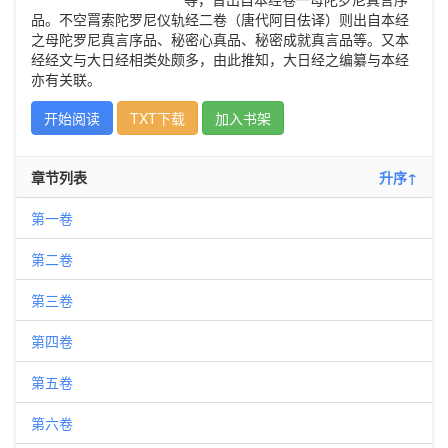
品。不空罥索陀罗尼仪轨经二卷（唐代阿目佉译）则出自本经
之母陀罗尼真言序品、秘密心真品、秘密成就真言品等。又本
经经文与大日经相类处颇多，由此推知，大日经之编纂与本经
亦有关联。
开始阅读
TXT下载
加入书架
章节列表
升序↑
第一卷
第二卷
第三卷
第四卷
第五卷
第六卷