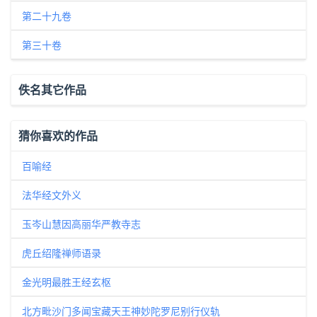
第二十九卷
第三十卷
佚名其它作品
猜你喜欢的作品
百喻经
法华经文外义
玉岑山慧因高丽华严教寺志
虎丘绍隆禅师语录
金光明最胜王经玄枢
北方毗沙门多闻宝藏天王神妙陀罗尼别行仪轨