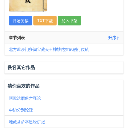
开始阅读
TXT下载
加入书架
章节列表
升序↑
北方毗沙门多闻宝藏天王神妙陀罗尼别行仪轨
佚名其它作品
猜你喜欢的作品
阿毗达磨俱舍释论
中边分别论疏
地藏菩萨本愿经讲记