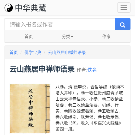
中华典藏
首页
分类
作家
首页
佛学宝典
云山燕居申禅师语录
云山燕居申禅师语录
作者:
佚名
八卷。清 德申说，合哲等编（依驹本
增入并印）。卷一收住贵州威青茅坡
山云天禅寺语录、小参；卷二收请益
法要；卷三收请益法要、机缘、行
实；卷四收源流著颂；卷五收颂古；
卷六收缘引、联芳偈；卷七收示偈；
卷八收书问。收入《明嘉兴大藏经》
第四十册。