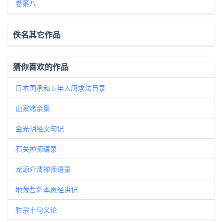
卷第八
佚名其它作品
猜你喜欢的作品
日本国承和五年入唐求法目录
山家绪余集
金光明经文句记
石关禅师语录
龙源介清禅师语录
地藏菩萨本愿经讲记
胜宗十句义论