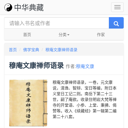
中华典藏
首页
分类
作家
首页
佛学宝典
穆庵文康禅师语录
穆庵文康禅师语录
作者:
穆庵文康
穆庵文康禅师语录，一卷，元文康
说，清逸、智辩、宝日等编，附日本
义堂日工记二则。南岳下第二十三
世，嗣了庵欲。收录住明岩大梵等禅
寺的开堂语、小参、上堂、秉拂、偈
赞等。收入《续藏经》第一辑第二编
第二十八套。