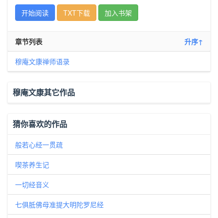
开始阅读
TXT下载
加入书架
章节列表
升序↑
穆庵文康禅师语录
穆庵文康其它作品
猜你喜欢的作品
般若心经一贯疏
喫茶养生记
一切经音义
七俱胝佛母准提大明陀罗尼经