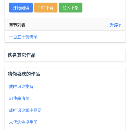
开始阅读
TXT下载
加入书架
章节列表
升序↑
一百五十赞佛颂
佚名其它作品
猜你喜欢的作品
成唯识论集解
幻住庵清规
成唯识论掌中枢要
末代念佛授手印