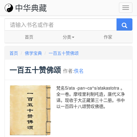
中华典藏
首页
分类
作家
首页
佛学宝典
一百五十赞佛颂
一百五十赞佛颂
作者:
佚名
梵名S/ata -pan~ca^s/atakastotra 。
全一卷。摩咥里利制吒造，唐代义净
译。现收于大正藏第三十二册。书中
以一百四十八颂赞叹佛德。