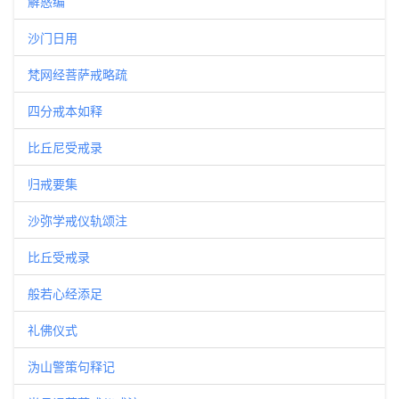
解惑编
沙门日用
梵网经菩萨戒略疏
四分戒本如释
比丘尼受戒录
归戒要集
沙弥学戒仪轨颂注
比丘受戒录
般若心经添足
礼佛仪式
沩山警策句释记