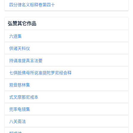
四分律名义标释卷第四十
弘赞其它作品
六道集
供诸天科仪
持诵准提真言法要
七俱胝佛母所说准提陀罗尼经会释
观音慈林集
式叉摩那尼戒本
兜率龟镜集
八关斋法