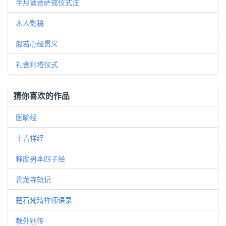
半月诵菩萨戒仪式注
木人剩稿
般若心经贯义
礼舍利塔仪式
猜你喜欢的作品
医喻经
十吉祥经
释摩男本四子经
青龙寺轨记
楚石梵琦禅师语录
教外别传