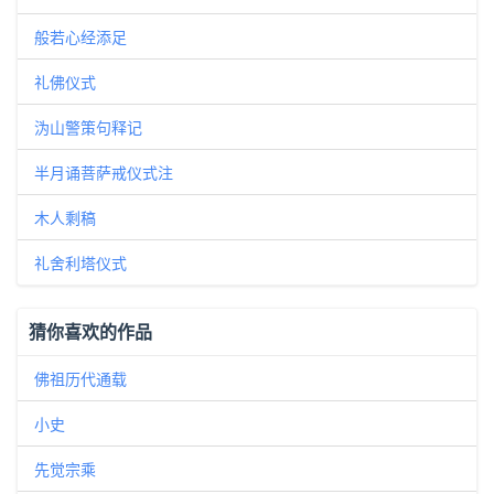
般若心经添足
礼佛仪式
沩山警策句释记
半月诵菩萨戒仪式注
木人剩稿
礼舍利塔仪式
猜你喜欢的作品
佛祖历代通载
小史
先觉宗乘