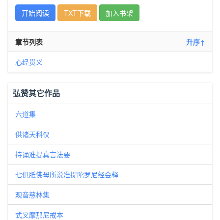
开始阅读
TXT下载
加入书架
章节列表
升序↑
心经贯义
弘赞其它作品
六道集
供诸天科仪
持诵准提真言法要
七俱胝佛母所说准提陀罗尼经会释
观音慈林集
式叉摩那尼戒本