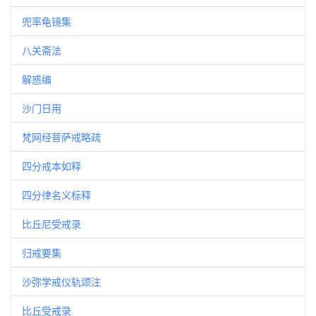
兜率龟镜集
八关斋法
解惑编
沙门日用
梵网经菩萨戒略疏
四分戒本如释
四分律名义标释
比丘尼受戒录
归戒要集
沙弥学戒仪轨颂注
比丘受戒录