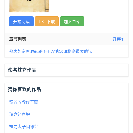
开始阅读
TXT下载
加入书架
章节列表
升序↑
都表如意摩尼转轮圣王次第念诵秘密最要略法
佚名其它作品
猜你喜欢的作品
贤首五教仪开蒙
羯磨经序解
福力太子因缘经