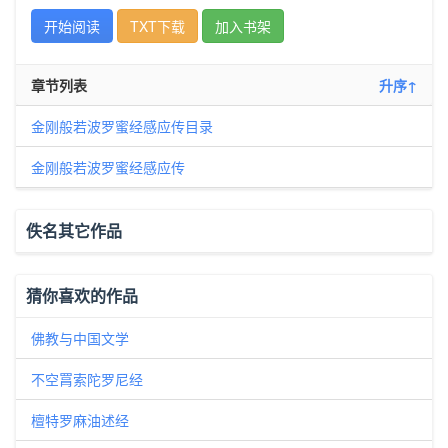
开始阅读
TXT下载
加入书架
章节列表
升序↑
金刚般若波罗蜜经感应传目录
金刚般若波罗蜜经感应传
佚名其它作品
猜你喜欢的作品
佛教与中国文学
不空罥索陀罗尼经
檀特罗麻油述经