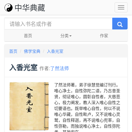
中华典藏
首页
分类
作家
首页
佛学宝典
入香光室
入香光室
作者:
了然法师
了然法师著，弟子徐慧觉编订刊行。
唯心净土，自性弥陀二语，乃古昔圣
贤，彻证唯心，圆彰自性者，大慈悲
心，极力阐发，教人深入唯心自性之
切要语也。既举唯心自性，何以不说
唯心华藏，自性毗卢，又不说唯心灵
鹫，自性释迦，再不说唯心兜率，自
性弥勒，而独说唯心净土，自性弥陀
者，其故安在。