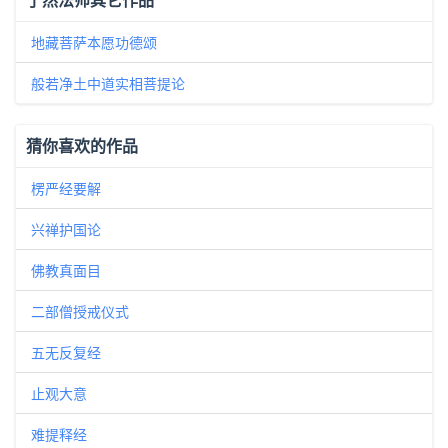
地藏菩萨本愿功德颂
般若净土中道实相菩提论
猜你喜欢的作品
楞严经要解
兴禅护国论
佛教真面目
二部僧授戒仪式
五无反复经
止观大意
难提释经