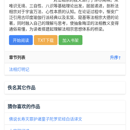
唯识无境、三自性、八识等基础理论出发，层层递进，剖析法
相宗对于宇宙万法、心性本质的认知。在论证过程中，惭安广
泛引用古印度瑜伽行派经典以及玄奘、窥基等法相宗大德的论
著，同时融入自己的理解与思考，使抽象晦涩的法相教义变得
通俗易懂，为读者搭建起理解法相宗思想体系的桥梁。
开始阅读
TXT下载
加入书架
章节列表
升序↑
法相灯明记
佚名其它作品
猜你喜欢的作品
佛说长寿灭罪护诸童子陀罗尼经白话译文