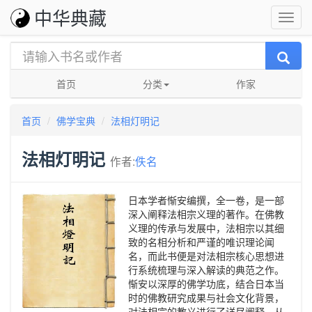
中华典藏
首页
分类
作家
首页
佛学宝典
法相灯明记
法相灯明记
作者:
佚名
日本学者惭安编撰，全一卷，是一部
深入阐释法相宗义理的著作。在佛教
义理的传承与发展中，法相宗以其细
致的名相分析和严谨的唯识理论闻
名，而此书便是对法相宗核心思想进
行系统梳理与深入解读的典范之作。
惭安以深厚的佛学功底，结合日本当
时的佛教研究成果与社会文化背景，
对法相宗的教义进行了详尽阐释。从