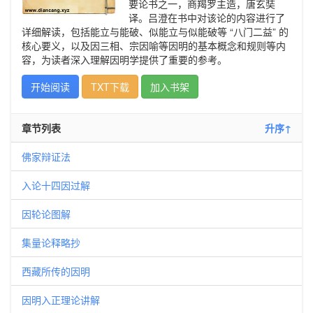
要论书之一，商羯罗主造，唐玄奘
译。吕澄在书中对该论的内容进行了
详细解读，包括能立与能破、似能立与似能破等 “八门二益” 的
核心要义，以及因三相、宗因喻等因明的基本概念和规则等内
容，为读者深入理解因明学提供了重要的参考。
开始阅读
TXT下载
加入书架
章节列表
升序↑
佛家辩证法
入论十四因过解
因轮论图解
集量论释略抄
西藏所传的因明
因明入正理论讲解