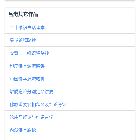
吕澂其它作品
二十唯识白话译本
集量论释略抄
安慧三十唯识释略抄
印度佛学源流略讲
中国佛学源流略讲
解脱道论分别定品讲要
佛教重要名相释义及经论考证
论庄严经论与唯识古学
西藏佛学原论