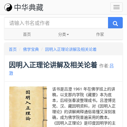
中华典藏
首页
分类
作家
首页
佛学宝典
因明入正理论讲解及相关论着
因明入正理论讲解及相关论着
作者:
吕
澂
该书是吕澄 1961 年在佛学班上的讲
稿，以支那内学院《藏要》本为底
本，后经张春波整理成书。吕澄博览
梵、汉、藏因明资料，对《因明入正
理论》的讲解阐释通俗易懂又深刻准
确，成为佛学院普遍采用的教本。
《因明入正理论》是印度因明学的主