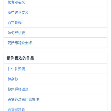
楞伽观妄义
辩中边论要义
百字论释
法句经讲要
观所缘释论会译
猜你喜欢的作品
往生礼赞偈
律杂抄
朝宗禅师语录
菩提道次第广论集注
菩提资粮论