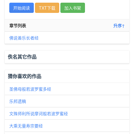
开始阅读
TXT下载
加入书架
章节列表
升序↑
佛说善乐长者经
佚名其它作品
猜你喜欢的作品
圣佛母般若波罗蜜多经
乐邦遗稿
文殊师利所说摩诃般若波罗蜜经
大乘无量寿宗要经