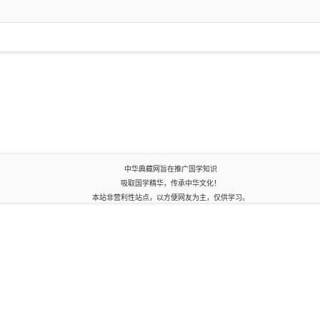
中华典藏网旨在推广国学知识
吸取国学精华，传承中华文化！
本站非营利性站点，以方便网友为主，仅供学习。