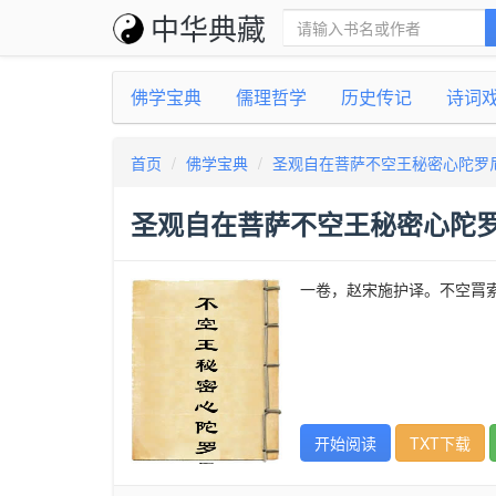
中华典藏
佛学宝典
儒理哲学
历史传记
诗词
首页
佛学宝典
圣观自在菩萨不空王秘密心陀罗
圣观自在菩萨不空王秘密心陀
一卷，赵宋施护译。不空罥
开始阅读
TXT下载