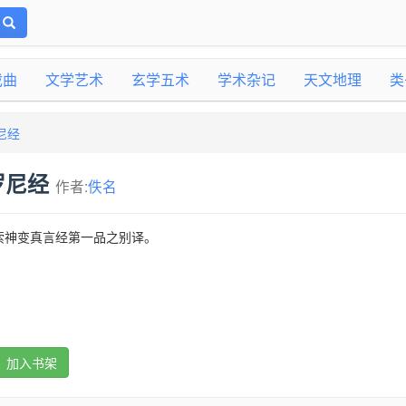
戏曲
文学艺术
玄学五术
学术杂记
天文地理
类
尼经
罗尼经
作者:
佚名
索神变真言经第一品之别译。
加入书架