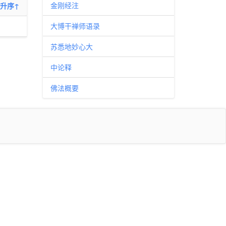
金刚经注
升序↑
大博干禅师语录
苏悉地妙心大
中论释
佛法概要