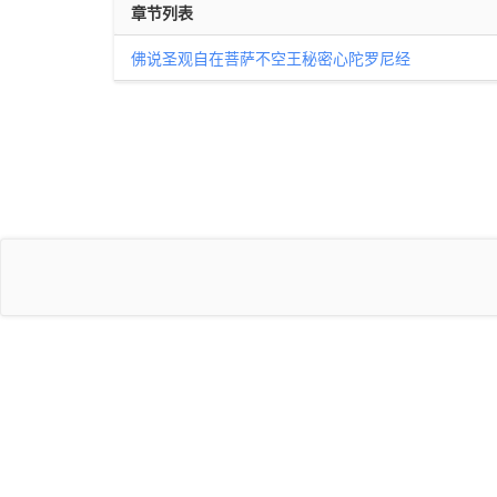
章节列表
佛说圣观自在菩萨不空王秘密心陀罗尼经