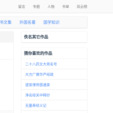
留言
专题
人物
书单
风云榜
书文集
外国名著
国学知识
佚名其它作品
猜你喜欢的作品
二十八药叉大将名号
大方广佛华严经疏
道宣律师感通录
净名经关中释抄
无量寿经义记