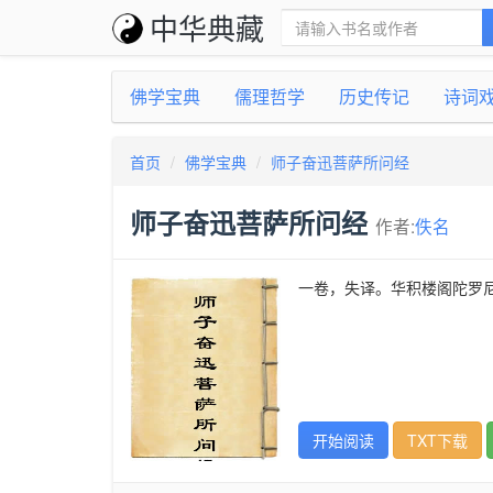
中华典藏
佛学宝典
儒理哲学
历史传记
诗词
首页
佛学宝典
师子奋迅菩萨所问经
师子奋迅菩萨所问经
作者:
佚名
一卷，失译。华积楼阁陀罗
开始阅读
TXT下载