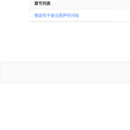
章节列表
佛说师子奋迅菩萨所问经