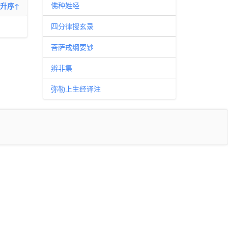
佛种姓经
升序↑
四分律搜玄录
菩萨戒纲要钞
辨非集
弥勒上生经译注