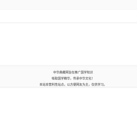
中华典藏网旨在推广国学知识
吸取国学精华，传承中华文化！
本站非营利性站点，以方便网友为主，仅供学习。