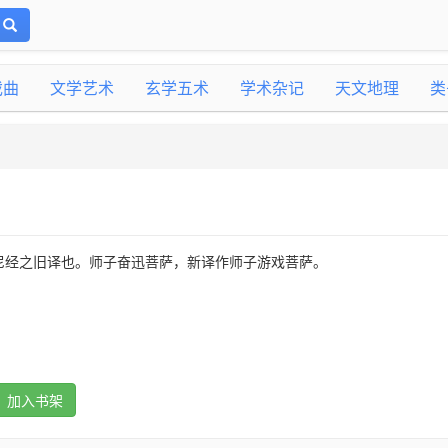
戏曲
文学艺术
玄学五术
学术杂记
天文地理
类
尼经之旧译也。师子奋迅菩萨，新译作师子游戏菩萨。
加入书架