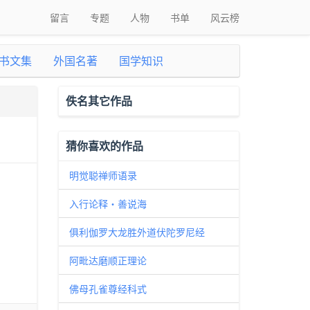
留言
专题
人物
书单
风云榜
书文集
外国名著
国学知识
佚名其它作品
猜你喜欢的作品
明觉聪禅师语录
入行论释・善说海
俱利伽罗大龙胜外道伏陀罗尼经
阿毗达磨顺正理论
佛母孔雀尊经科式