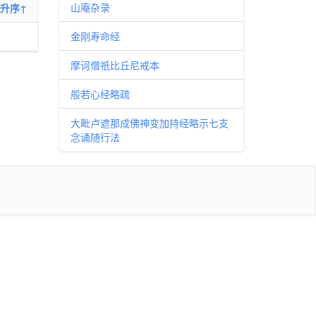
山庵杂录
升序↑
金刚寿命经
摩诃僧祇比丘尼戒本
般若心经略疏
大毗卢遮那成佛神变加持经略示七支
念诵随行法