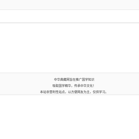
中华典藏网旨在推广国学知识
吸取国学精华，传承中华文化！
本站非营利性站点，以方便网友为主，仅供学习。