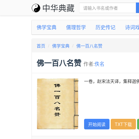
中华典藏
佛学宝典
儒理哲学
历史传记
诗词
首页
佛学宝典
佛一百八名赞
佛一百八名赞
作者:
佚名
一卷，赵宋法天译，集释迦
开始阅读
TXT下载