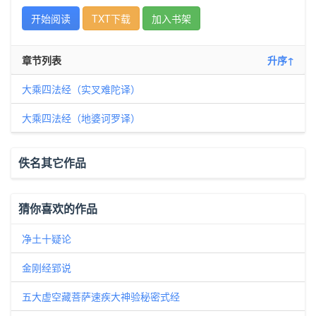
开始阅读
TXT下载
加入书架
章节列表
升序↑
大乘四法经（实叉难陀译）
大乘四法经（地婆诃罗译）
佚名其它作品
猜你喜欢的作品
净土十疑论
金刚经郢说
五大虚空藏菩萨速疾大神验秘密式经