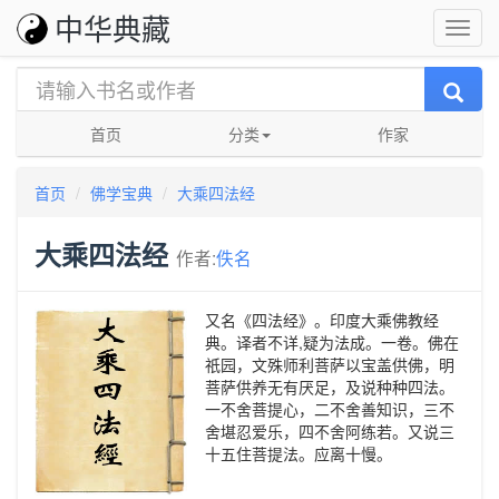
中华典藏
首页
分类
作家
首页
佛学宝典
大乘四法经
大乘四法经
作者:
佚名
又名《四法经》。印度大乘佛教经
典。译者不详,疑为法成。一卷。佛在
祇园，文殊师利菩萨以宝盖供佛，明
菩萨供养无有厌足，及说种种四法。
一不舍菩提心，二不舍善知识，三不
舍堪忍爱乐，四不舍阿练若。又说三
十五住菩提法。应离十慢。