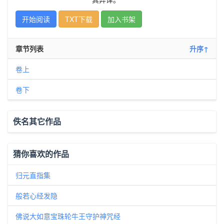
开始阅读
TXT下载
加入书架
章节列表
升序↑
卷上
卷下
佚名其它作品
猜你喜欢的作品
归元直指集
般若心经发隐
佛说大如意宝珠轮牛王守护神咒经