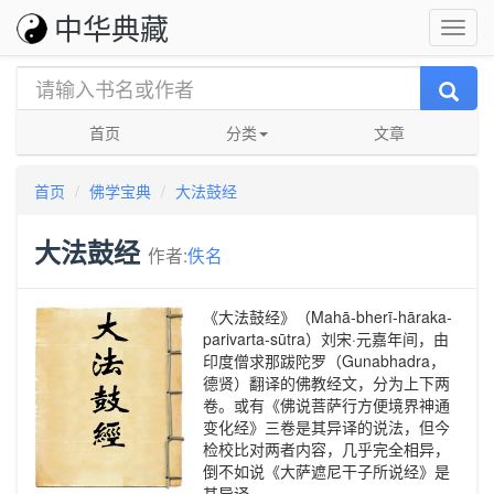
中华典藏
首页
分类
文章
首页
佛学宝典
大法鼓经
大法鼓经
作者:
佚名
《大法鼓经》（Mahā-bherī-hāraka-
parivarta-sūtra）刘宋·元嘉年间，由
印度僧求那跋陀罗（Gunabhadra，
德贤）翻译的佛教经文，分为上下两
卷。或有《佛说菩萨行方便境界神通
变化经》三卷是其异译的说法，但今
检校比对两者内容，几乎完全相异，
倒不如说《大萨遮尼干子所说经》是
其异译。