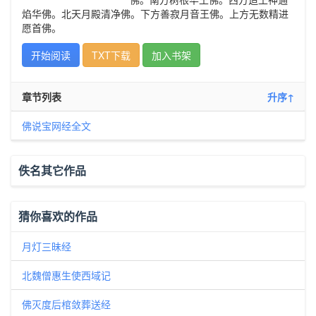
焰华佛。北天月殿清净佛。下方善寂月音王佛。上方无数精进
愿首佛。
开始阅读
TXT下载
加入书架
章节列表
升序↑
佛说宝网经全文
佚名其它作品
猜你喜欢的作品
月灯三昧经
北魏僧惠生使西域记
佛灭度后棺敛葬送经