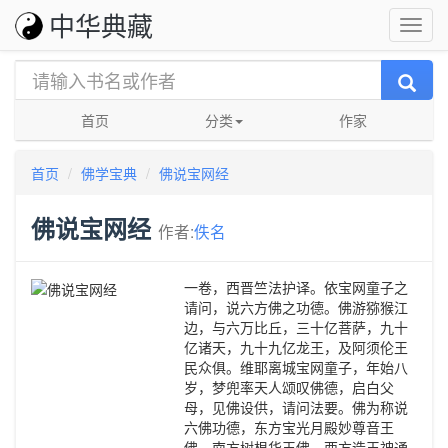
中华典藏
首页
分类
作家
首页
佛学宝典
佛说宝网经
佛说宝网经
作者:
佚名
一卷，西晋竺法护译。依宝网童子之
请问，说六方佛之功德。佛游猕猴江
边，与六万比丘，三十亿菩萨，九十
亿诸天，九十九亿龙王，及阿须伦王
民众俱。维耶离城宝网童子，年始八
岁，梦兜率天人颂叹佛德，启白父
母，见佛设供，请问法要。佛为称说
六佛功德，东方宝光月殿妙尊音王
佛。南方树根华王佛。西方造王神通