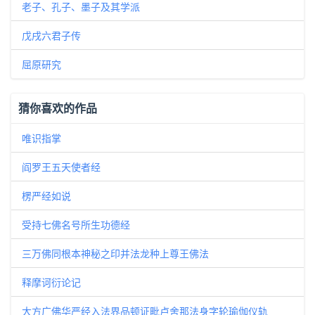
老子、孔子、墨子及其学派
戊戌六君子传
屈原研究
猜你喜欢的作品
唯识指掌
阎罗王五天使者经
楞严经如说
受持七佛名号所生功德经
三万佛同根本神秘之印并法龙种上尊王佛法
释摩诃衍论记
大方广佛华严经入法界品顿证毗卢舍那法身字轮瑜伽仪轨