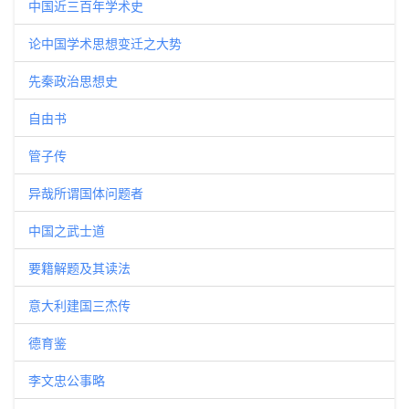
中国近三百年学术史
论中国学术思想变迁之大势
先秦政治思想史
自由书
管子传
异哉所谓国体问题者
中国之武士道
要籍解题及其读法
意大利建国三杰传
德育鉴
李文忠公事略