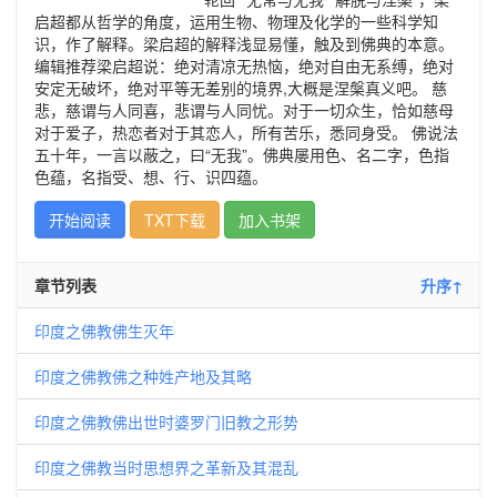
启超都从哲学的角度，运用生物、物理及化学的一些科学知
识，作了解释。梁启超的解释浅显易懂，触及到佛典的本意。
编辑推荐梁启超说：绝对清凉无热恼，绝对自由无系缚，绝对
安定无破坏，绝对平等无差别的境界,大概是涅槃真义吧。 慈
悲，慈谓与人同喜，悲谓与人同忧。对于一切众生，恰如慈母
对于爱子，热恋者对于其恋人，所有苦乐，悉同身受。 佛说法
五十年，一言以蔽之，曰“无我”。佛典屡用色、名二字，色指
色蕴，名指受、想、行、识四蕴。
开始阅读
TXT下载
加入书架
章节列表
升序↑
印度之佛教佛生灭年
印度之佛教佛之种姓产地及其略
印度之佛教佛出世时婆罗门旧教之形势
印度之佛教当时思想界之革新及其混乱