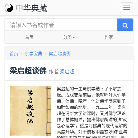
中华典藏
首页
分类
作家
首页
佛学宝典
梁启超谈佛
梁启超谈佛
作者:
梁启超
梁启超的一生与佛学结下了不解之
缘。戊戌变法前后，他就呼吁人们学
佛、信佛，晚年，他对佛学简直到了
如醉如痴的地步。一九二二年，梁启
超在清华大学讲课时，又对佛学理论
作了总体概述，提出佛家所讲的法“就
是心理学”。这是对佛典的现代理解的
高度升华。对于佛教中最玄妙的“业与
轮回”“无常与无我”“解脱与涅槃”，梁