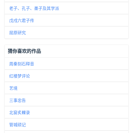
老子、孔子、墨子及其学派
戊戌六君子传
屈原研究
猜你喜欢的作品
周秦刻石释音
红楼梦评论
艺境
三事忠告
北窗炙輠录
管城硕记