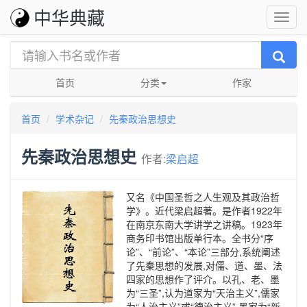
中华典藏
首页
分类
作家
首页
学术杂记
先秦政治思想史
先秦政治思想史
作者:
梁启超
又名《中国圣哲之人生观及其政治哲
学》。近代梁启超著。是作者1922年
在南京东南大学讲学之讲稿。1923年
商务印书馆出版单行本。全书分“序
论”、“前论”、“本论”三部分,系统阐述
了先秦思想的发展,对儒、道、墨、法
四家的思想作了评介。以孔、老、墨
为“三圣”,认为道家为“天治主义”,儒家
为“人治主义”或“德治主义”,墨家为“新