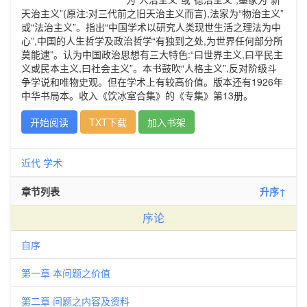
天治主义”(原注:对三代前之旧天治主义而言),法家为“物治主义”
或“法治主义”。指出“中国学术以研究人类现世生活之理法为中
心”,中国的人生哲学及政治哲学“有独到之处,为世界任何部分所
莫能逮”。认为中国政治思想有三大特色:“曰世界主义,曰平民主
义或民本主义,曰社会主义”。本书鼓吹“人格主义”,反对阶级斗
争学说和唯物史观。但在学术上有较高价值。版本还有1926年
中华书局本。收入《饮冰室合集》的《专集》第13册。
开始阅读
TXT下载
加入书架
近代
学术
章节列表
升序↑
序论
自序
第一章 本问题之价值
第二章 问题之内容及资料