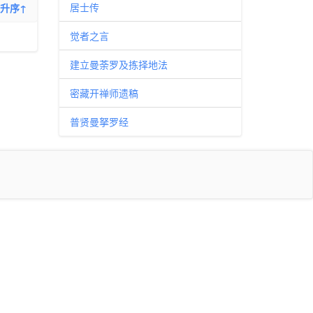
居士传
升序↑
觉者之言
建立曼荼罗及拣择地法
密藏开禅师遗稿
普贤曼拏罗经