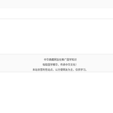
中华典藏网旨在推广国学知识
吸取国学精华，传承中华文化！
本站非营利性站点，以方便网友为主，仅供学习。