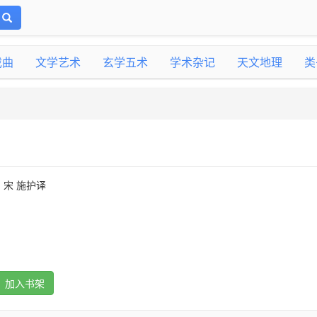
戏曲
文学艺术
玄学五术
学术杂记
天文地理
类
宋 施护译
加入书架