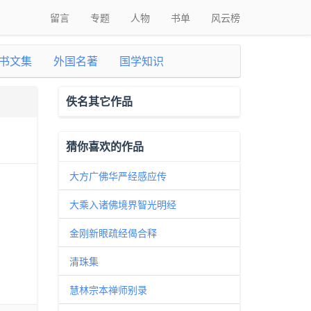
留言
专题
人物
书单
风云榜
书文集
外国名著
国学知识
佚名其它作品
猜你喜欢的作品
大方广佛华严经感应传
大乘入诸佛境界智光明经
金刚新眼疏经偈合释
清珠集
慧林宗本禅师别录