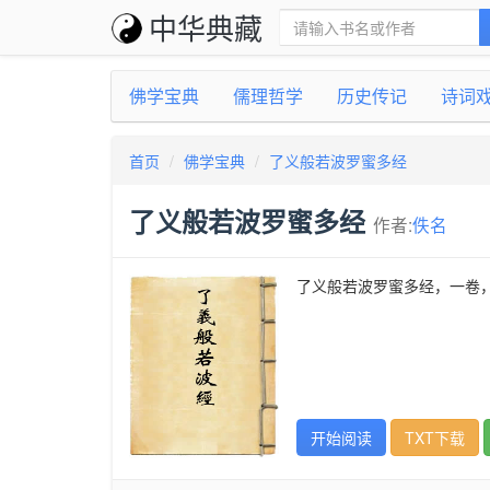
中华典藏
佛学宝典
儒理哲学
历史传记
诗词
首页
佛学宝典
了义般若波罗蜜多经
了义般若波罗蜜多经
作者:
佚名
了义般若波罗蜜多经，一卷，
开始阅读
TXT下载