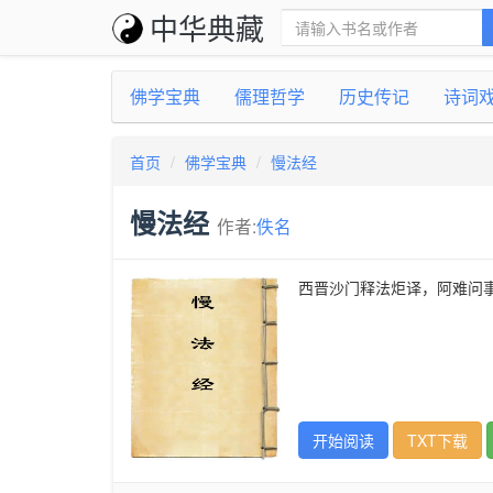
中华典藏
佛学宝典
儒理哲学
历史传记
诗词
首页
佛学宝典
慢法经
慢法经
作者:
佚名
西晋沙门释法炬译，阿难问
开始阅读
TXT下载