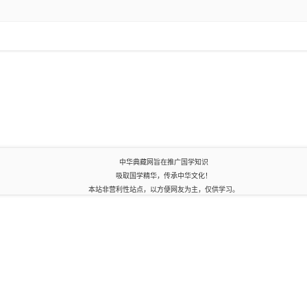
中华典藏网旨在推广国学知识
吸取国学精华，传承中华文化！
本站非营利性站点，以方便网友为主，仅供学习。