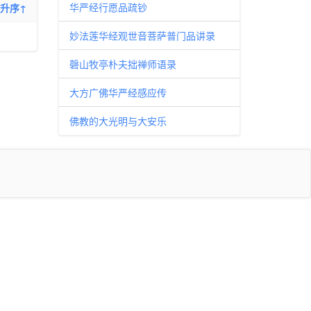
华严经行愿品疏钞
升序↑
妙法莲华经观世音菩萨普门品讲录
磬山牧亭朴夫拙禅师语录
大方广佛华严经感应传
佛教的大光明与大安乐