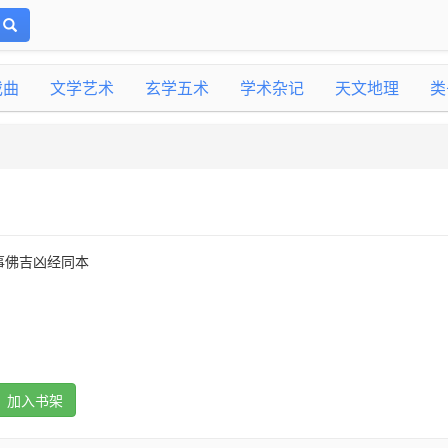
戏曲
文学艺术
玄学五术
学术杂记
天文地理
类
事佛吉凶经同本
加入书架