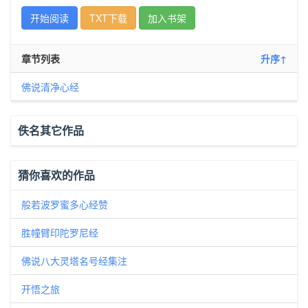
开始阅读
TXT下载
加入书架
章节列表
升序↑
佛说清净心经
佚名其它作品
猜你喜欢的作品
般若波罗蜜多心经赞
胜幢臂印陀罗尼经
佛说八大灵塔名号经集注
开悟之旅