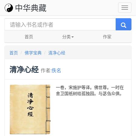
中华典藏
首页
分类
作家
首页
佛学宝典
清净心经
清净心经
作者:
佚名
一卷，宋施护等译。佛世尊。一时在
舍卫国祇树给孤独园。与苾刍众俱。