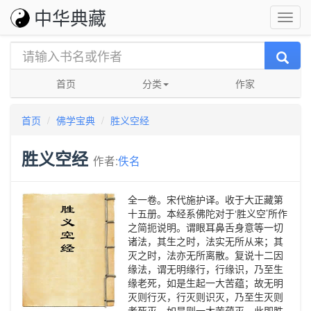
中华典藏
首页
分类
作家
首页
佛学宝典
胜义空经
胜义空经
作者:
佚名
全一卷。宋代施护译。收于大正藏第
十五册。本经系佛陀对于‘胜义空’所作
之简扼说明。谓眼耳鼻舌身意等一切
诸法，其生之时，法实无所从来；其
灭之时，法亦无所离散。复说十二因
缘法，谓无明缘行，行缘识，乃至生
缘老死，如是生起一大苦蕴；故无明
灭则行灭，行灭则识灭，乃至生灭则
老死灭，如是则一大苦蕴灭。此即胜