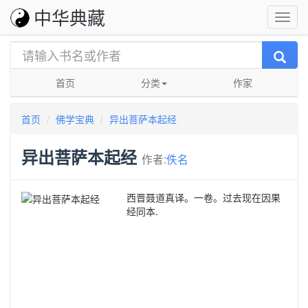
中华典藏
首页
分类
作家
首页
佛学宝典
异出菩萨本起经
异出菩萨本起经
作者:
佚名
西晋聂道真译。一卷。过去现在因果
经同本.