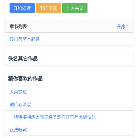
开始阅读
TXT下载
加入书架
章节列表
升序↑
异出菩萨本起经
佚名其它作品
猜你喜欢的作品
大乘玄论
别传心法议
一切佛摄相应大教王经圣观自在菩萨念诵仪轨
正法眼藏