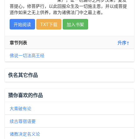
菩提心，修菩萨行，以此回报众生及一切施主恩，并以成菩提
道作如来之无上供养，故为诸佛法门中之最上者。
开始阅读
TXT下载
加入书架
章节列表
升序↑
佛说一切法高王经
佚名其它作品
猜你喜欢的作品
大乘破有论
续古尊宿语要
诸教决定名义论