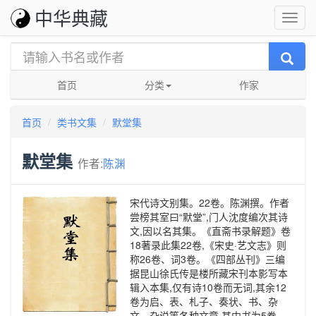
中华典藏
首页
分类
作家
首页
类书文集
默堂集
默堂集
作者:
陈渊
宋代诗文别集。22卷。陈渊撰。作者
尝榜其室曰“默堂”,门人沈度编次其诗
文,因以名其集。《直斋书录解题》卷
18著录此集22卷,《宋史·艺文志》则
称26卷、词3卷。《四部丛刊》三编
据昆山徐氏传是楼所藏宋刊本影写本
辑入本集,仅有诗10卷而无词,其余12
卷为启、表、札子、奏状、书、杂
文、杂说等各种文章,其中书为5卷。