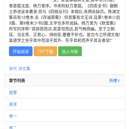
卷首载沈度、杨万里序。书末附赵万里跋。《四库全书》据鲍
士恭进呈本著录,但与《四部丛刊》本相比,有两处缺页。陈渊文
集另有12卷本,名《存诚斋集》,但其集有文无诗,且第1卷末少启
3篇、第9卷末少书2篇,文字也多所讹缺。杨万里为《默堂集》
所写的序称:“其辞质而达,其意坦而远,其气畅而幽。至于立朝
廷、当言责、正君心、排权臣,蹇蹇不折也。是岂今之所谓文哉!
盖道学之充乎其中而溢乎其外、形乎其躬而声乎其言者欤!”
开始阅读
TXT下载
加入书架
宋代
诗文集
章节列表
升序↑
提要
原序
卷一
卷二