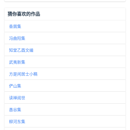
猜你喜欢的作品
香屑集
冯曲阳集
知堂乙酉文编
武夷新集
方是闲居士小稿
俨山集
读禅阅世
愚谷集
柳河东集