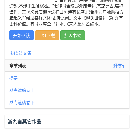
遗韵,不涉于生硬杈桠。”七律《金陵野外废寺》,苍凉高古,堪称
佳作。其《义灵庙迎享送神曲》诗有长序,记台州司户滕膺拒方
腊起义军经过甚详,可补史传之阙。文中《游氏世谱》1篇,亦有
史料价值。有《四库全书》本,《宋人集》乙编本。
开始阅读
TXT下载
加入书架
宋代
诗文集
章节列表
升序↑
提要
黙斋遗稿卷上
黙斋遗稿巻下
游九言其它作品