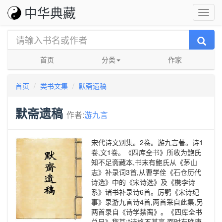
中华典藏
首页
分类
作家
首页
类书文集
默斋遗稿
默斋遗稿
作者:
游九言
宋代诗文别集。2卷。游九言著。诗1
卷,文1卷。《四库全书》所收为鲍氏
知不足斋藏本,书末有鲍氏从《茅山
志》补录词3首,从曹学佺《石仓历代
诗选》中的《宋诗选》及《槜李诗
系》诸书补录诗6首。厉鹗《宋诗纪
事》录游九言诗4首,两首采自此集,另
两首录自《诗学禁脔》。《四库全书
总目》称其:“诗格不甚高,而时有晚唐