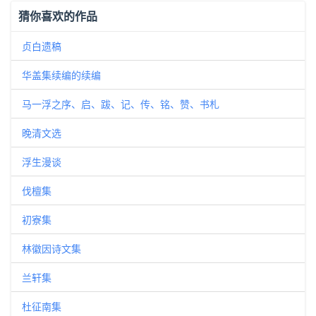
猜你喜欢的作品
贞白遗稿
华盖集续编的续编
马一浮之序、启、跋、记、传、铭、赞、书札
晚清文选
浮生漫谈
伐檀集
初寮集
林徽因诗文集
兰轩集
杜征南集