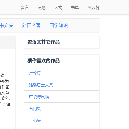
留言
专题
人物
书单
风云榜
书文集
外国名著
国学知识
翟汝文其它作品
猜你喜欢的作品
宫教集
代修
6亦为
姑溪居士文集
重刊翟
为文章
广陵涛尺牍
著名,
启涂饰
石门集
二心集