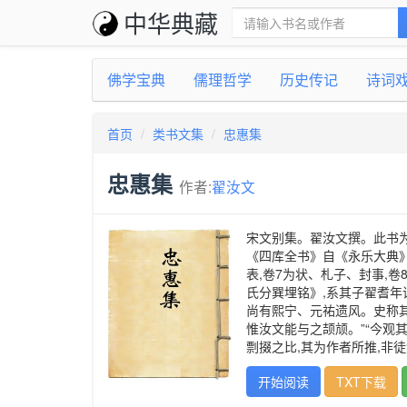
中华典藏
佛学宝典
儒理哲学
历史传记
诗词
首页
类书文集
忠惠集
忠惠集
作者:
翟汝文
宋文别集。翟汝文撰。此书为
《四库全书》自《永乐大典》各
表,卷7为状、札子、封事,
氏分巽埋铭》,系其子翟耆年
尚有熙宁、元祐遗风。史称其
惟汝文能与之颉颃。”“今观
剽掇之比,其为作者所推,非徒
开始阅读
TXT下载