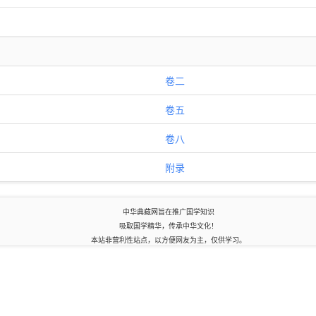
卷二
卷五
卷八
附录
中华典藏网旨在推广国学知识
吸取国学精华，传承中华文化！
本站非营利性站点，以方便网友为主，仅供学习。