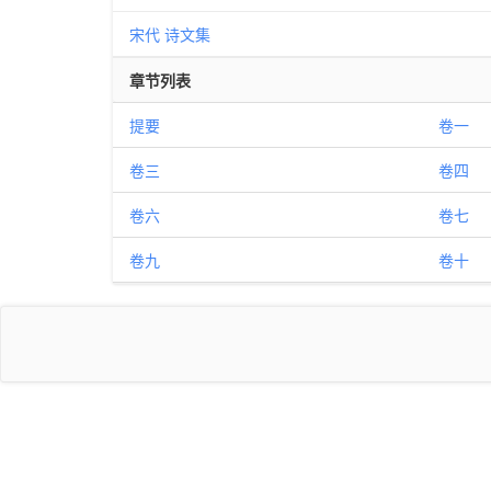
宋代
诗文集
章节列表
提要
卷一
卷三
卷四
卷六
卷七
卷九
卷十