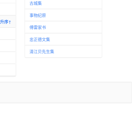
古城集
事物纪原
升序↑
傅雷家书
忠正德文集
清江贝先生集