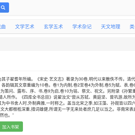
戏曲
文学艺术
玄学五术
学术杂记
天文地理
类
其子翟耆年所编。《宋史·艺文志》著录为30卷,明代以来散佚不传。清
韵辑其文章重编为10卷。卷1为内制,卷2至卷4为外制,卷5为赋、表,卷
卷8为策问、露布、序、书,卷9为启,卷10为铭、祭文、祝文。另附录《孙繁
请人所作。《四库全书总目》说翟汝文“尝从苏轼、黄庭坚、曾巩游,故所
为中书舍人时,外制典雅,一时称之。盖当北宋之季,如汪藻、孙觌皆以四六
其文大都根柢深重,措词雄健,所谓无一字无来处者庶几足以当之。非南宋表
然也。”
加入书架