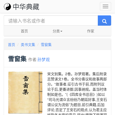
中华典藏
首页
分类
作家
首页
类书文集
雪窗集
雪窗集
作者:
孙梦观
宋文别集。2卷。孙梦观著。集后附录
志赞诔文1卷。全书分奏议和故事两部
分。“故事者,征引古书于前,而附列议
论于后,更番进御,因事纳规。盖当时体
制如是也。”(《四库全书总目》)如以
“司马光谓众言纷纷乃朝廷好事,王安石
谓公议为流俗”为题目,前引典籍,后加
评论,否定了王安石的观点,认为君主应
听取各方面的意见,提出“愿陛下恢宽容