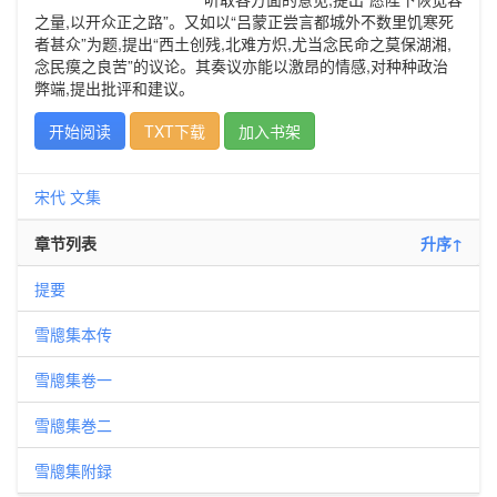
之量,以开众正之路”。又如以“吕蒙正尝言都城外不数里饥寒死
者甚众”为题,提出“西土创残,北难方炽,尤当念民命之莫保湖湘,
念民瘼之良苦”的议论。其奏议亦能以激昂的情感,对种种政治
弊端,提出批评和建议。
开始阅读
TXT下载
加入书架
宋代
文集
章节列表
升序↑
提要
雪牕集本传
雪牕集卷一
雪牕集巻二
雪牕集附録