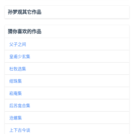
孙梦观其它作品
猜你喜欢的作品
父子之间
皇甫少玄集
杜牧选集
绀珠集
崧庵集
后苏龛合集
沧螺集
上下古今谈