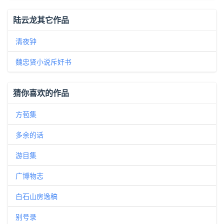
陆云龙其它作品
清夜钟
魏忠贤小说斥奸书
猜你喜欢的作品
方苞集
多余的话
游目集
广博物志
白石山房逸稿
别号录