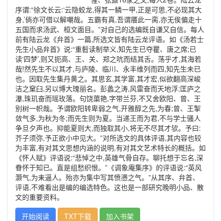
序谓:“徐文长云:‘云隐蛟龙,得其一鳞一甲,正是可思,不必现其大
身,’倘亦可借以解嘲哉。五霸有真,吾谓餍此一脔,亦无俟偏走十
五国而求汤武、桓文面目。”对自己的选编既自谦又自信。每人
前有陆云龙《弁首》一篇,所选文皆有陆云龙评语。如《汤若士
先生小品弁首》说:“重髫读制举义,知先生已夺瞿、唐之席;已
读‘四梦’,则又扼高、王、关、郑之吭而结其舌。荡乎才,其海若
哉!然先生不以其才,与庐陵、临川、永丰维列而四,知先生未已
也。因取先生集丹黄之。其思玄,其学富,其才宏,似欲翻高深峻
洁之窠臼,另以博大瑰丽名。彭蠡之涛,风雷奋而天地浮;匡庐之
瀑,珠玑奋而瑶玫落。句饶蕖艳,字带兰芬,不又舍欧阳、曾、王
别树一帜哉。予谓欧阳转卑弱之气,开雅醇之先,为春;曾、王掣
敛气多,为秋为冬;而先生则为夏。当递王而为君,不与学士骚人
争旦夕声也。抑能夏则大,而独取其小,将无不尽其才欤。予曰:
芥子须弥,予正欲小中见大。”对所选文的具体评语,其内容也较
为丰富,有对其文思想内涵的说明,有对其文艺术特长的概括。如
《怀人赋》评语说:“悲悼之中,英雄气骨自存。聊托想于忘名,深
眷怀于知已。直是组愁织恨。”《调象庵集序》的评语说:“英风
灏气,为耒逼人。殆亦为集中写其愤懑之气。”从其序、弁首、
评语,不难看出是编的编选特色。这也是一部研究晚明小品、散
文的重要资料。
开始阅读
TXT下载
加入书架