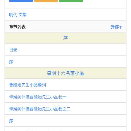
明代
文集
章节列表
升序↑
序
目录
序
皇明十六名家小品
曹能始先生小品题词
翠娱阁评选曹能始先生小品卷一
翠娱阁评选曹能始先生小品卷之二
序