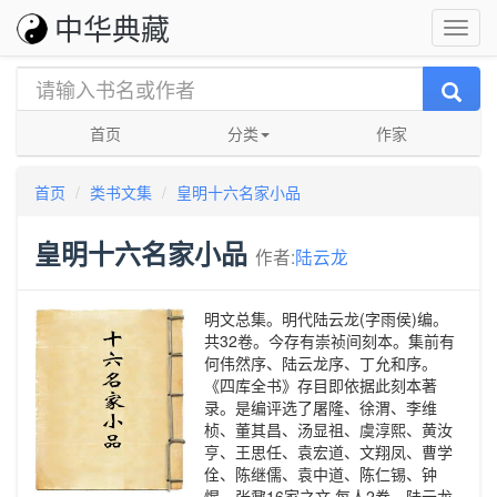
中华典藏
首页
分类
作家
首页
类书文集
皇明十六名家小品
皇明十六名家小品
作者:
陆云龙
明文总集。明代陆云龙(字雨侯)编。
共32卷。今存有崇祯间刻本。集前有
何伟然序、陆云龙序、丁允和序。
《四库全书》存目即依据此刻本著
录。是编评选了屠隆、徐渭、李维
桢、董其昌、汤显祖、虞淳熙、黄汝
亨、王思任、袁宏道、文翔凤、曹学
佺、陈继儒、袁中道、陈仁锡、钟
惺、张鼐16家之文,每人2卷。陆云龙