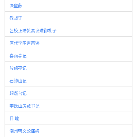
决壅蔽
教战守
乞校正陆贽奏议进御札子
唐代李昭道画迹
喜雨亭记
放鹤亭记
石钟山记
超然台记
李氏山房藏书记
日 喻
潮州韩文公庙碑