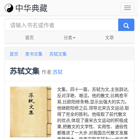
中华典藏
首页
分类
文章
首页
类书文集
苏轼文集
苏轼文集
作者:
苏轼
文集，四十一篇，苏轼为文,主张辞达,
反对浮艳、艰涩。他的散文,比韩愈平
易,比欧阳修条畅,显示出强大的实力。
他继欧阳修之后,领导北宋古文运动,取
得了完全的胜利。他吸取了前代散文
的优点,体现了唐宋古文运动的积极成
果,把散文的文学性、实用性、通俗性
都推进了一大步,对我国古代散文发展
贡献很大。宋孝宗称苏轼为“一代文章