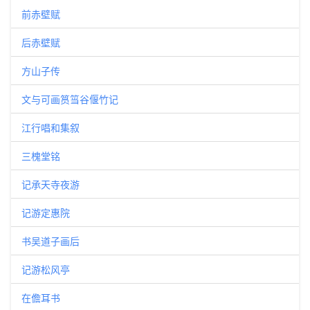
前赤壁赋
后赤壁赋
方山子传
文与可画筼筜谷偃竹记
江行唱和集叙
三槐堂铭
记承天寺夜游
记游定惠院
书吴道子画后
记游松风亭
在儋耳书