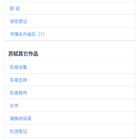
刚 说
宝绘堂记
书蒲永升画后［1］
苏轼其它作品
东坡全集
东坡志林
东坡易传
论书
渔樵闲话录
仇池笔记