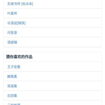
东坡书传 [标点本]
叶嘉传
论语说[辑佚]
问答录
调谑编
猜你喜欢的作品
王子安集
麟角集
简易集
石田集