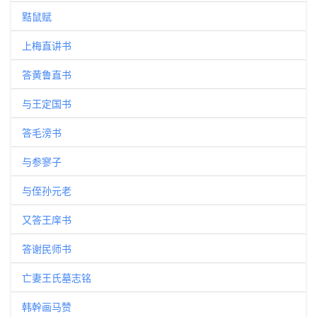
黠鼠赋
上梅直讲书
答黄鲁直书
与王定国书
答毛滂书
与参寥子
与侄孙元老
又答王庠书
答谢民师书
亡妻王氏墓志铭
韩幹画马赞