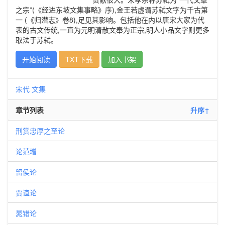
之宗”(《经进东坡文集事略》序),金王若虚谓苏轼文字为千古第
一 (《归潜志》卷8),足见其影响。包括他在内以唐宋大家为代
表的古文传统,一直为元明清散文奉为正宗,明人小品文字则更多
取法于苏轼。
开始阅读
TXT下载
加入书架
宋代
文集
章节列表
升序↑
刑赏忠厚之至论
论范增
留侯论
贾谊论
晁错论