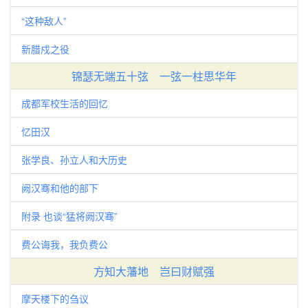
“这种敌人”
新腊戍之役
锦瑟无端五十弦 一弦一柱思华年
成都军校生活的回忆
忆田汉
张学良、孙立人和大历史
阙汉骞和他的部下
附录 也谈“猛将阙汉骞”
费公诲我，我负费公
方知大藩地 岂曰财赋强
摩天楼下的刍议