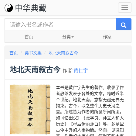
中华典藏
首页
分类
作家
首页
类书文集
地北天南叙古今
地北天南叙古今
作者:
黄仁宇
本书是黄仁宇先生的著作。收录了作
者散落发表于各处的文章，跨时近半
个世纪。地北天南，意指无疆无界无
拘束。古今，取之整个历史长河之
意。所述皆为作者的所见所闻所思，
如《忆田汉》《张学良、孙立人和大
历史》《母后伊丽莎白》等，多是些
古今中外的人事物情。然而，见微知
著，作者的大历史观，使得这些大事