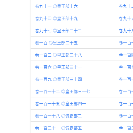
卷九十一 ◎皇王部十六
卷九十
卷九十四 ◎皇王部十九
卷九十
卷九十七 ◎皇王部二十二
卷九十
卷一百 ◎皇王部二十五
卷一百
卷一百三 ◎皇王部二十八
卷一百
卷一百六 ◎皇王部三十一
卷一百
卷一百九 ◎皇王部三十四
卷一百
卷一百一十二 ◎皇王部三十七
卷一百
卷一百一十五 ◎皇王部四十
卷一百
卷一百一十八 ◎偏霸部二
卷一百
卷一百二十一 ◎偏霸部五
卷一百