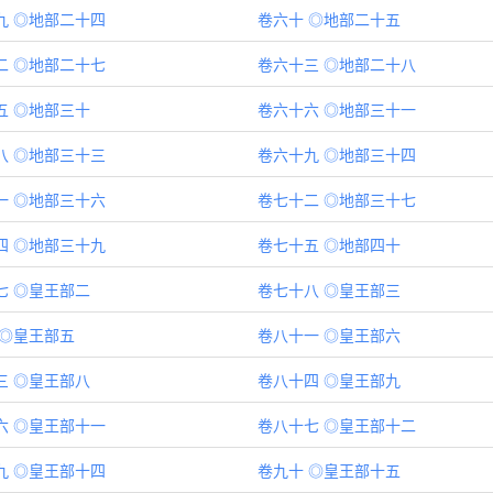
九 ◎地部二十四
卷六十 ◎地部二十五
二 ◎地部二十七
卷六十三 ◎地部二十八
五 ◎地部三十
卷六十六 ◎地部三十一
八 ◎地部三十三
卷六十九 ◎地部三十四
一 ◎地部三十六
卷七十二 ◎地部三十七
四 ◎地部三十九
卷七十五 ◎地部四十
七 ◎皇王部二
卷七十八 ◎皇王部三
 ◎皇王部五
卷八十一 ◎皇王部六
三 ◎皇王部八
卷八十四 ◎皇王部九
六 ◎皇王部十一
卷八十七 ◎皇王部十二
九 ◎皇王部十四
卷九十 ◎皇王部十五