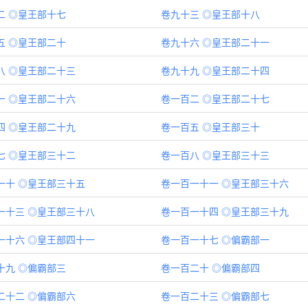
二 ◎皇王部十七
卷九十三 ◎皇王部十八
五 ◎皇王部二十
卷九十六 ◎皇王部二十一
八 ◎皇王部二十三
卷九十九 ◎皇王部二十四
一 ◎皇王部二十六
卷一百二 ◎皇王部二十七
四 ◎皇王部二十九
卷一百五 ◎皇王部三十
七 ◎皇王部三十二
卷一百八 ◎皇王部三十三
一十 ◎皇王部三十五
卷一百一十一 ◎皇王部三十六
一十三 ◎皇王部三十八
卷一百一十四 ◎皇王部三十九
一十六 ◎皇王部四十一
卷一百一十七 ◎偏霸部一
十九 ◎偏霸部三
卷一百二十 ◎偏霸部四
二十二 ◎偏霸部六
卷一百二十三 ◎偏霸部七