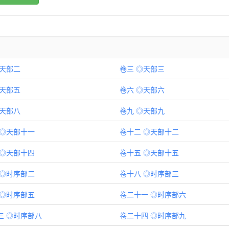
◎天部二
卷三 ◎天部三
◎天部五
卷六 ◎天部六
◎天部八
卷九 ◎天部九
 ◎天部十一
卷十二 ◎天部十二
 ◎天部十四
卷十五 ◎天部十五
 ◎时序部二
卷十八 ◎时序部三
 ◎时序部五
卷二十一 ◎时序部六
三 ◎时序部八
卷二十四 ◎时序部九