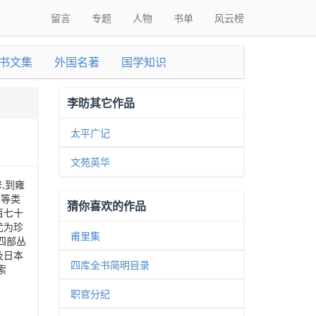
留言
专题
人物
书单
风云榜
书文集
外国名著
国学知识
李昉其它作品
太平广记
文苑英华
,到雍
》等类
猜你喜欢的作品
百七十
尤为珍
甫里集
四部丛
及日本
四库全书简明目录
索
职官分纪