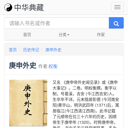
中华典藏
首页
分类
作家
首页
历史传记
庚申外史
庚申外史
作者:
权衡
又名 《庚申帝外史闻见录》或《庚申
大事记》。二卷。明权衡撰。衡字以
制，号葛溪，吉安 (今江西吉安)人。
生卒年不详。元末隐居彰德 (今河南安
阳)黄华山，明洪武四年 (1371)后，寓
居临江(今江西清江西南)。此书记载
了元顺帝在位三十六年的历史，因顺
帝生于庚申年 (1320)，时称庚申帝，
故名。书中关于元廷宫闱轶事，多为