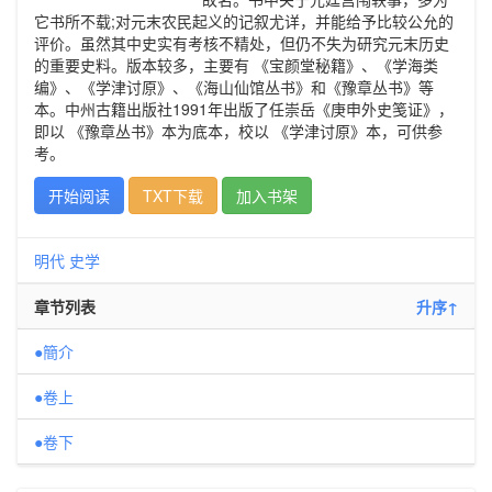
它书所不载;对元末农民起义的记叙尤详，并能给予比较公允的
评价。虽然其中史实有考核不精处，但仍不失为研究元末历史
的重要史料。版本较多，主要有 《宝颜堂秘籍》、《学海类
编》、《学津讨原》、《海山仙馆丛书》和《豫章丛书》等
本。中州古籍出版社1991年出版了任崇岳《庚申外史笺证》，
即以 《豫章丛书》本为底本，校以 《学津讨原》本，可供参
考。
开始阅读
TXT下载
加入书架
明代
史学
章节列表
升序↑
●簡介
●卷上
●卷下