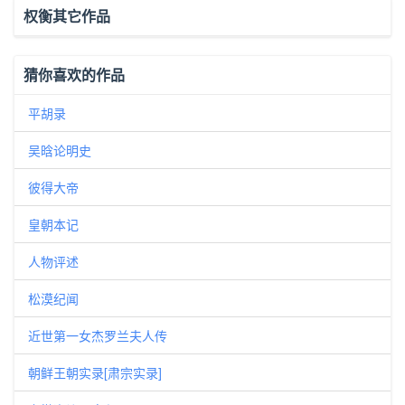
权衡其它作品
猜你喜欢的作品
平胡录
吴晗论明史
彼得大帝
皇朝本记
人物评述
松漠纪闻
近世第一女杰罗兰夫人传
朝鲜王朝实录[肃宗实录]