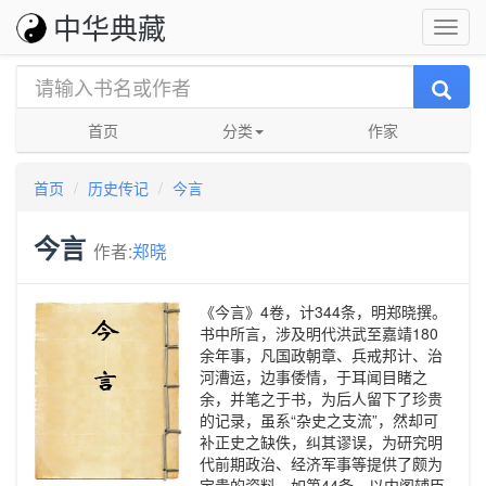
中华典藏
首页
分类
作家
首页
历史传记
今言
今言
作者:
郑晓
《今言》4卷，计344条，明郑晓撰。
书中所言，涉及明代洪武至嘉靖180
余年事，凡国政朝章、兵戒邦计、治
河漕运，边事倭情，于耳闻目睹之
余，并笔之于书，为后人留下了珍贵
的记录，虽系“杂史之支流”，然却可
补正史之缺佚，纠其谬误，为研究明
代前期政治、经济军事等提供了颇为
宝贵的资料。如第44条，以内阁辅臣