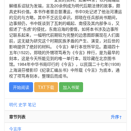
解缙系诏狱为发端，言及20余例成为明代后期法律的故事，颇
具史料价值。本书作者曾总督漕运，书中3处记述了他治河漕运
的见的与方略，其中不乏远见卓识。郑晓在任兵部尚书期间，
边事频仍，书中既谈到了瓦刺的崛起、南侵及其内部争斗，又
叙述了“东虏”的侵扰，东南沿海的倭情，如将本书涉及边事所
记联系起来，一幅明代前期较为完整的边患图即展现在人们面
前，这无疑为研究这个时期民族矛盾的产生、演变，对后世的
影响提供了绝好的材料。《今言》单行本世所罕见。嘉靖四十
五年(1522)，郑晓的外甥项笃寿为《今言》梓行，是为最早的
刻本，这是今天所能见到的唯一单行本，现珍藏在北京图书
馆。1984年中华书局印行的《今言》，以民国二十七年(1938)
上海涵芬楼影印《纪录汇编丛书》中所载《今言》为底本，通
校了项笃寿刻本，整理后而成书。
开始阅读
TXT下载
加入书架
明代
史学
笔记
章节列表
升序↑
今言序