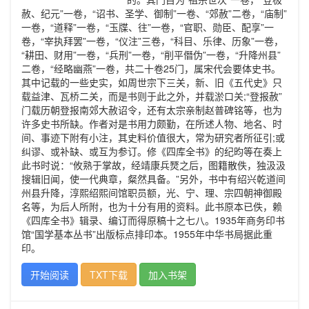
赦、纪元”一卷，“诏书、圣学、御制”一卷、“郊赦”二卷，“庙制”
一卷，“道释”一卷，“玉牒、往”一卷，“官职、勋臣、配享”一
卷，“宰执拜罢”一卷，“仪注”三卷，“科目、乐律、历象”一卷，
“耕田、财用”一卷，“兵刑”一卷，“削平僭伪”一卷，“升降州县”
二卷，“经略幽燕”一卷，共二十卷25门，属宋代会要体史书。
其中记载的一些史实，如周世宗下三关，新、旧《五代史》只
载益津、瓦桥二关，而是书则于此之外，并载淤口关;“登报赦”
门载历朝登报南郊大赦诏令，还有太宗亲制赵普碑铭等，也为
许多史书所缺。作者对是书用力颇勤，在所述人物、地名、时
间、事迹下附有小注，其史料价值很大，常为研究者所征引;或
纠谬、或补缺、或互为参订。修《四库全书》的纪昀等在奏上
此书时说：“攸熟于掌故，经靖康兵燹之后，图籍散佚，独汲汲
搜辑旧闻，使一代典章，粲然具备。”另外，书中有绍兴乾道间
州县升降，淳熙绍熙间馆职员额，光、宁、理、宗四朝神御殿
名等，为后人所附，也为十分有用的资料。此书原本已佚，赖
《四库全书》辑录、编订而得原稿十之七八。1935年商务印书
馆“国学基本丛书”出版标点排印本。1955年中华书局据此重
印。
开始阅读
TXT下载
加入书架