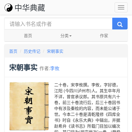
中华典藏
首页
分类
作家
首页
历史传记
宋朝事实
宋朝事实
作者:
李攸
二十卷，宋李攸撰。李攸，字好德，
江阳 (今四川泸州市)人。其生卒年月
不详，曾官承议郎。其书原共有六十
卷，前三十卷流行后，后三十卷因书
中有涉及秦桧的内容，而未能公诸于
世。今本二十卷是清乾隆修《四库全
书》时自《永乐大典》中辑出，并据
赵希弁《读书志》所载门目加以编次
的。其门目为“祖宗世次”一卷，“登极