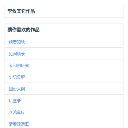
李攸其它作品
猜你喜欢的作品
续晋阳秋
见闻琐录
义和团研究
史记集解
国史大纲
后鉴录
李鸿章传
清奏疏选汇