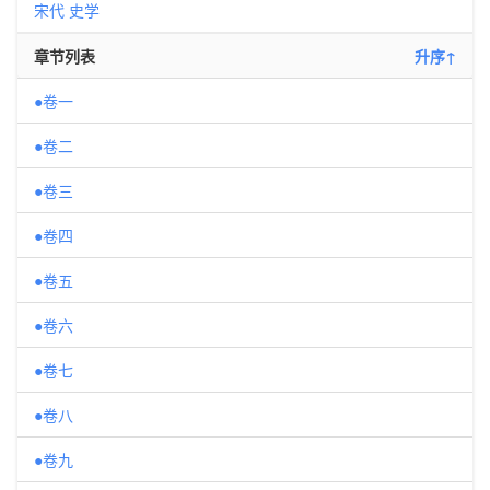
宋代
史学
章节列表
升序↑
●卷一
●卷二
●卷三
●卷四
●卷五
●卷六
●卷七
●卷八
●卷九