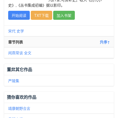
史》,《丛书集成初编》据以影印。
开始阅读
TXT下载
加入书架
宋代
史学
章节列表
升序↑
闲燕常谈 全文
董弅其它作品
严陵集
猜你喜欢的作品
靖康朝野佥言