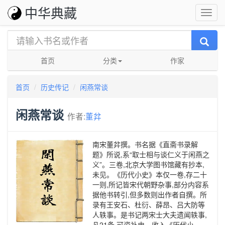
中华典藏
首页
分类
作家
首页
历史传记
闲燕常谈
闲燕常谈
作者:
董弅
南宋董弅撰。书名据《直斋书录解
题》所说,系“取士相与谈仁义于闲燕之
义”。三卷,北京大学图书馆藏有抄本,
未见。《历代小史》本仅一卷,存二十
一则,所记皆宋代朝野杂事,部分内容系
据他书转引,但多数则出作者自撰。所
录有王安石、杜衍、薛昂、吕大防等
人轶事。是书记两宋士大夫遗闻轶事,
凡21条,可资补史。收入《历代小