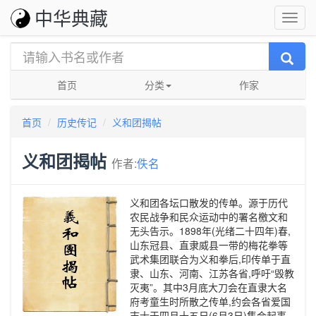
中华典藏
首页
分类
作家
首页
历史传记
义和团揭帖
义和团揭帖
作者:
佚名
义和团各坛口散发的传单。源于历代
农民战争和民众运动中的署名檄文和
无头告示。1898年(光绪二十四年)春,
山东冠县、直隶威县一带的梅花拳等
武术集团联合为义和拳后,印传单于直
隶、山东、河南、江苏各省,呼吁“毁教
灭夷”。其中3月底大刀会在直隶大名
府考童生时所散之传单,约会各省爱国
志士于四月十五日(6月3日)集会起事,