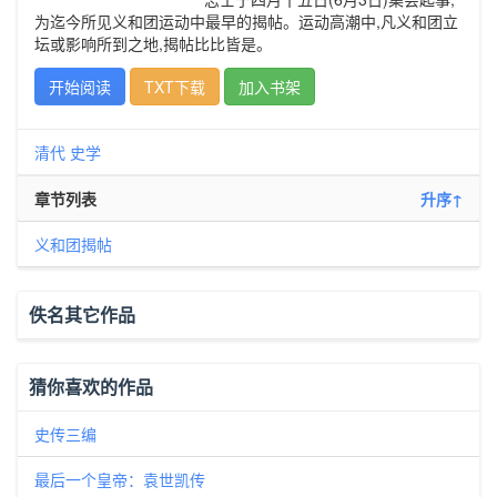
为迄今所见义和团运动中最早的揭帖。运动高潮中,凡义和团立
坛或影响所到之地,揭帖比比皆是。
开始阅读
TXT下载
加入书架
清代
史学
章节列表
升序↑
义和团揭帖
佚名其它作品
猜你喜欢的作品
史传三编
最后一个皇帝：袁世凯传