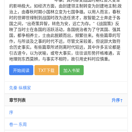
的影响极大。如经济方面，由封建领主制转变为封建地主制;政
治上，由春秋时期小国林立变为七国争雄。以用人而言，春秋
时的世卿世禄制到战国时改为选任贤才，故智能之士奔走于各
国之间，“出奇策异智，转危为安，远亡为存。”《战国策》反
映了当时士在各国的活跃活动，各国统治者为了守其国、强其
国，都争相养士，士由此脱颖而出，频繁往来。有些篇章的写
作，与所谈及之事的时代不远，尽管文采较差，但说辞大致符
合历史事实。有些篇章所述则离时代较远，其中许多言论都是
引古道今，以为状喻，或夸大事实，往往谈形势扞格难通，言
地理则东西莫辨，与事实不相符，故引用史料时应慎重。
开始阅读
TXT下载
加入书架
先秦
纵横家
章节列表
升序↑
序
卷一·东周