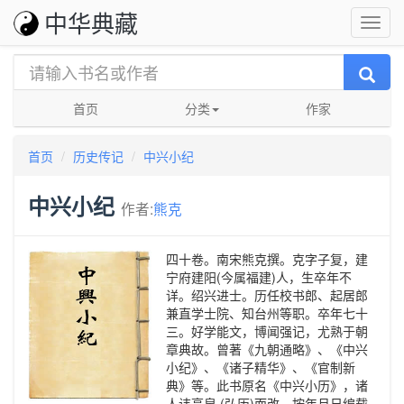
中华典藏
首页
分类
作家
首页
历史传记
中兴小纪
中兴小纪
作者:
熊克
四十卷。南宋熊克撰。克字子复，建
宁府建阳(今属福建)人，生卒年不
详。绍兴进士。历任校书郎、起居郎
兼直学士院、知台州等职。卒年七十
三。好学能文，博闻强记，尤熟于朝
章典故。曾著《九朝通略》、《中兴
小纪》、《诸子精华》、《官制新
典》等。此书原名《中兴小历》，诸
人讳高泉 (弘历)而改。按年月日编载