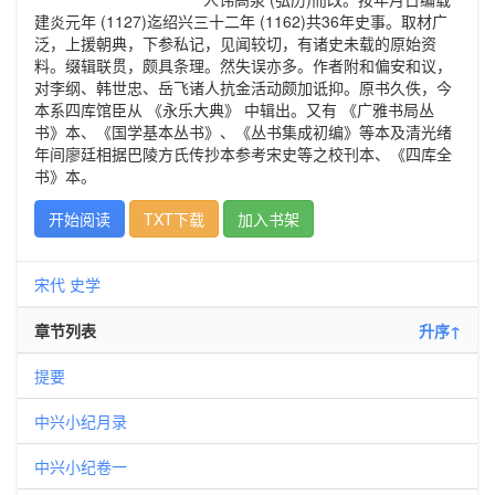
建炎元年 (1127)迄绍兴三十二年 (1162)共36年史事。取材广
泛，上援朝典，下参私记，见闻较切，有诸史未载的原始资
料。缀辑联贯，颇具条理。然失误亦多。作者附和偏安和议，
对李纲、韩世忠、岳飞诸人抗金活动颇加诋抑。原书久佚，今
本系四库馆臣从 《永乐大典》 中辑出。又有 《广雅书局丛
书》本、《国学基本丛书》、《丛书集成初编》等本及清光绪
年间廖廷相据巴陵方氏传抄本参考宋史等之校刊本、《四库全
书》本。
开始阅读
TXT下载
加入书架
宋代
史学
章节列表
升序↑
提要
中兴小纪月录
中兴小纪卷一