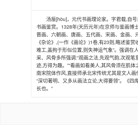
汤垕[hòu]，元代书画理论家。字君载,自
书画鉴赏。1328年(天历元年)在京师与鉴画
晋画、六朝画、唐画、五代画、宋画、金画、元
《杂论》,(一作《画论》)1卷,有23则,略述鉴
难工,盖拘于形似位置,则失神运气象”。强调在
采、风骨多所强调:“观画之法,先观气韵,次观笔
迹,方得为趣。”“看画如看美人,其风骨须在肌体
南宋院体作风,直接师承北宋传统尤其是文人画
“深切著明、又多从画法立论,大得要领”。《四
长也。”