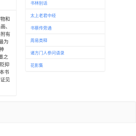
书林别话
太上老君中经
文物和
吴画、
书蔡传旁通
并附有
周易类释
,最为
神
诸方门人参问语录
墨之
代贬抑
花影集
本书
考证见