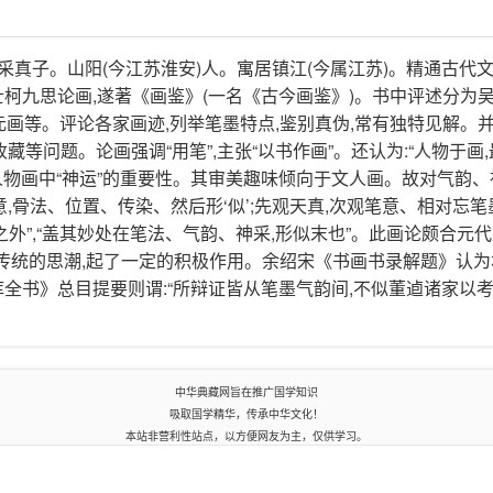
号采真子。山阳(今江苏淮安)人。寓居镇江(今属江苏)。精通古代
博士柯九思论画,遂著《画鉴》(一名《古今画鉴》)。书中评述分为
画等。评论各家画迹,列举笔墨特点,鉴别真伪,常有独特见解。
赏收藏等问题。论画强调“用笔”,主张“以书作画”。还认为:“人物于画
人物画中“神运”的重要性。其审美趣味倾向于文人画。故对气韵、
意,骨法、位置、传染、然后形‘似’;先观天真,次观笔意、相对忘笔
之外”,“盖其妙处在笔法、气韵、神采,形似末也”。此画论颇合元
传统的思潮,起了一定的积极作用。余绍宋《书画书录解题》认为
库全书》总目提要则谓:“所辩证皆从笔墨气韵间,不似董逌诸家以
中华典藏网旨在推广国学知识
吸取国学精华，传承中华文化！
本站非营利性站点，以方便网友为主，仅供学习。