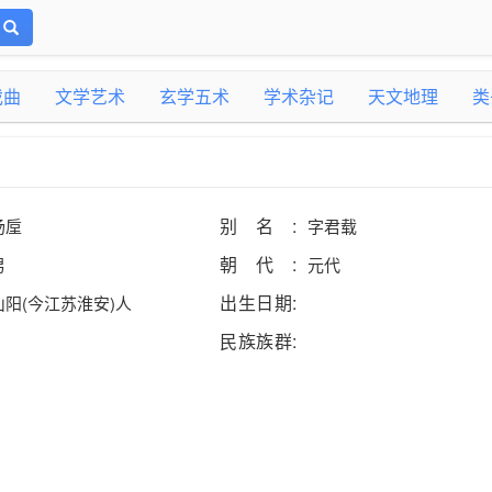
戏曲
文学艺术
玄学五术
学术杂记
天文地理
类
别名:
汤垕
字君载
朝代:
男
元代
出生日期:
山阳(今江苏淮安)人
民族族群: