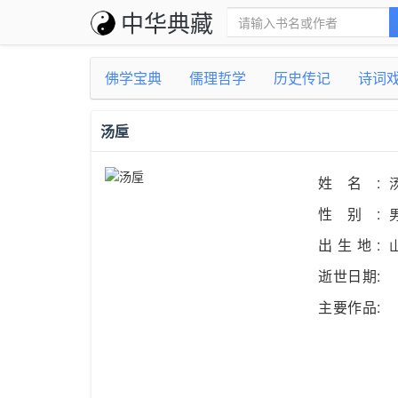
中华典藏
佛学宝典
儒理哲学
历史传记
诗词
汤垕
姓名:
性别:
出生地:
逝世日期:
主要作品: