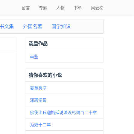
留言
专题
人物
书单
风云榜
书文集
外国名著
国学知识
汤垕作品
画鉴
猜你喜欢的小说
婴童类萃
潇碧堂集
佛使比丘迦旃延说法没尽偈百二十章
为奴十二年