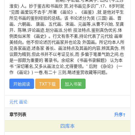
淮安) 人。妙于鉴古和书画欣 赏,对书画见多识广,17、8岁时就
“见图 画爱玩不去手”,所著 《画论》、《画鉴》,就 是他对平生
所见书画的鉴别经验的总结。该 书论述分为吴 (三国) 画、晋
画、六朝画、 唐画、五代画、宋画、元画等,从曹不兴始, 至龚
开、陈琳,评论画迹,划分画派,分析 技法特点,鉴别真伪优劣,体
例类似米芾 《画史》。行文有条不紊,持论代表了元代绘 画审
美倾向。他不但论述历代画家并也论及 外国画。所记均本人所
见各家画迹,述各家 善长、画法特点及其画的内容,辨其真伪, 所
议颇为精到,但此书并不以考证见长,而 多偏于笔墨气韵之间,也
是一部颇为重要的 著录书。余绍宋 《书画书录解题》 认为本
书 “深切著名,又多从画法立论,尤得要领。” 后附 《杂论》 (一
作 《画论》) 一卷,有二十 三则,略述鉴赏收藏等问题。
开始阅读
TXT下载
加入书架
元代
画论
章节列表
升序↑
四库本