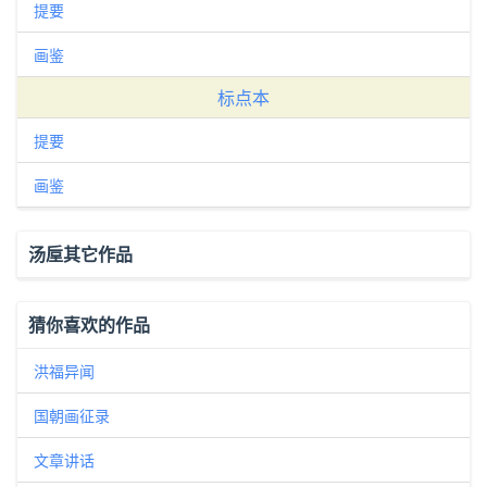
提要
画鉴
标点本
提要
画鉴
汤垕其它作品
猜你喜欢的作品
洪福异闻
国朝画征录
文章讲话