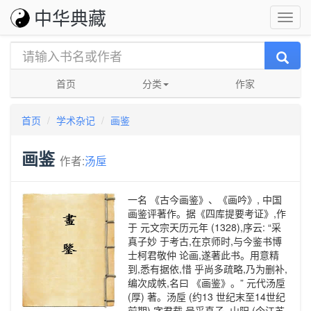
中华典藏
首页
分类
作家
首页
学术杂记
画鉴
画鉴
作者:
汤垕
一名 《古今画鉴》、《画吟》, 中国
画鉴评著作。据《四库提要考证》,作
于 元文宗天历元年 (1328),序云: “采
真子妙 于考古,在京师时,与今鉴书博
士柯君敬仲 论画,遂著此书。用意精
到,悉有据依,惜 乎尚多疏略,乃为删补,
编次成帙,名曰 《画鉴》。” 元代汤垕
(厚) 著。汤垕 (约13 世纪末至14世纪
前期),字君载,号采真子, 山阳 (今江苏