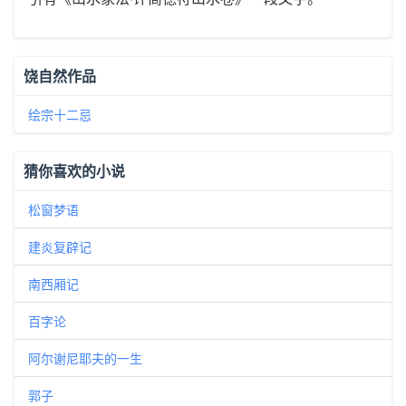
饶自然作品
绘宗十二忌
猜你喜欢的小说
松窗梦语
建炎复辟记
南西厢记
百字论
阿尔谢尼耶夫的一生
郭子