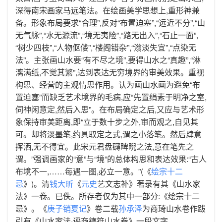
深得南宋画家马远笔法。在绘画美学思想上,重形神兼
备。形象布局要求“合理”,反对“布置迫塞”,“远近不分”,“山
无气脉”,“水无源流”,“境无夷险”,“路无出入”,“石止一面”,
“树少四枝”,“人物伛偻”,“楼阁错杂”,“滃淡失宜”,“点染无
法”。主张画山水要“有不尽之境”,要得山水之“真趣”,“淋
漓满纸,不觉其繁”,达到表达无穷境界的审美效果。重视
构思、经营的主观情思作用。认为画山水画为避免“布
置迫塞”而缺乏艺术境界的毛病,应“先置绢素于明净之室,
伺神闲意定,然后入思”。在布局确定之后,又应与艺术形
象保持审美距离,即“立于数十步之外,审而观之,自见其
可。却将淡墨笔,约具取定之式,谓之小落笔。然后肆意
挥洒,无不得宜。此宋元君盘礴睥睨之法,意在笔先之
谓。”强调画家的“意”与“境”的总体构思和表达效果:“古人
布境不一,……每遇一图,必立一意。”(《
绘宗十二
忌
》)。清
钱大昕
《
元史
艺文志补》著录有其《山水家
法》一卷。已佚。所存者仅为其中一部分:《绘宗十二
忌》。《
庚子销夏记
》卷二载
孙承泽
为商琦山水卷作跋
引有《山水家法·评商德符山水卷》一段文字。