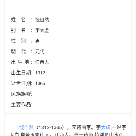
姓名:
饶自然
别名:
字太虚
性别:
男
朝代:
元代
出生地:
江西人
出生日期:
1312
逝世日期:
1365
民族族群:
主要作品:
饶自然
（1312-1365），元诗画家。字
太虚
,一说字
太白,自号玉笥山人。江西人。善于诗画,特别是山水画,