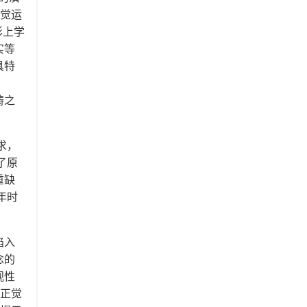
自觉运
形上学
实等
具特
，
畴之
求，
了原
重缺
年时
陷入
念的
观性
了正觉