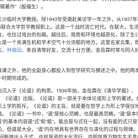
辑著作”（殷福生）。
沙临时大学教授。除1943年受邀赴美访学一年之外，从1937
西南联合大学哲学教授职上。这是一个战时流亡时代。在联大，生
舍，也住过戏台的包厢。越往后，局势和环境也越恶化，除了生
大是一个充满生机和学术空气十分浓郁的地方。这里名家云集，
成
、
林徽因
、朱自清等好友，交流十分方便。金岳霖时常与同人
教课之外，他的全副身心都投入到哲学研究与撰述之中。他的两
一时期完成的。
沉入于《论道》的构思。1936年始，金岳霖在《清华学报》、
年，《论道》出版。《论道》是一部关于本体论或形上学的著述。
形上学的拒斥。《论道》的主旨，就是要在哲学上为形上学保住
。《论道》一书中，“道”是核心范畴，也是最高范畴。“道”是本
道”的基本内容是“式”和“能”。能总是与式在一起，没有能的式只是
，但道是大全，“道”内在地具有世界存在与演化的过程与规律。
不间断地出入于式，也就是道的大化流行，亦即世界万物生生不息