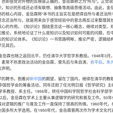
亦即感觉对外物的反映是正确的，金岳霖称之为“所与”。正觉
识，知识的形成还必须有联想、抽象等高级思维活动。由此，金
的核心内容，金岳霖称“本书的主旨实在是把得自所与者还治所
意念还治所与，就是用来自于感觉经验中的意念再反过来整理其
核心的作用。《知识论》围绕意念这一核心概念，继续对类型、
和推论，系统地论证了什么是知识以及知识如何可能的问题，在
态的知识论体系。《知识论》一书思路明晰，推论严密，逻辑结
罕见其匹。
金岳霖也随之返回北平，仍任清华大学哲学系教授。1948年3月
，素常不热衷政治活动的金岳霖，曾先后与朱自清、
俞平伯
、
朱
议声明。
学的聘书，抱着对
新中国
的期望，留在了国内，继续在清华的教
了中国哲学会的筹备活动，同年还担了任光明日报《哲学研究》主
学系教授、系主任。1956年，转任中国科学院哲学社会科学部
代以后，金岳霖在学术上主要从事逻辑学的研究和普及工作。50年
对逻辑的推广与普及工作一直保持了很高的热情。1960年代，
国多所大学选用。在1950年代，金岳霖曾两次作为学术文化代