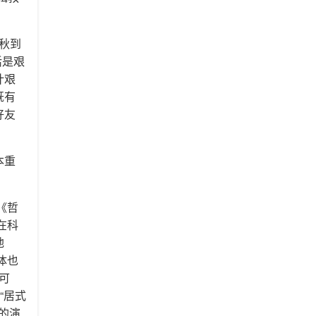
年秋到
活是艰
计艰
既有
好友
本重
《哲
在科
地
体也
可
“居式
的演