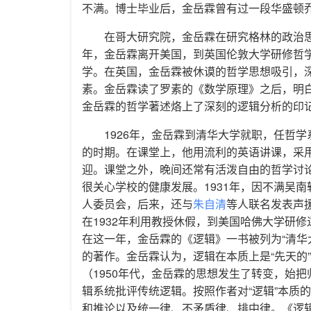
不满。博士毕业后，金岳霖曾有过一段华盛顿
在哥大研究院，金岳霖在研究格林的政治思
年，金岳霖离开美国，到英国伦敦大学研修哲
学。在英国，金岳霖被休谟的哲学思想吸引，深
素。金岳霖读了罗素的《数学原理》之后，明
金岳霖的哲学著述烙上了深刻的逻辑分析的印记
1926年，金岳霖到清华大学就职，任哲
的时期。在课堂上，他用流利的英语讲课，采
迎。课堂之外，晚间还常有活泼自由的哲学讨
很关心学校的健康发展。1931年，因不满吴
人委员会，后来，还与
朱自清
等人联名发表声
在1932年利用教授休假，到美国哈佛大学研修
在这一年，金岳霖的《逻辑》一书被列为“清华
的著作。金岳霖认为，逻辑在本质上是“先天的”
（1950年代，金岳霖的思想发生了转变，始
辑系统批评传统逻辑。按照作者对“逻辑”本质
和推论以及统一律、不矛盾律、排中律。《逻