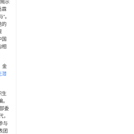
说揭示
岳霖
与”。
他的
规
中国
构相
，金
光潜
职生
编。
学部委
代，
参与
表团