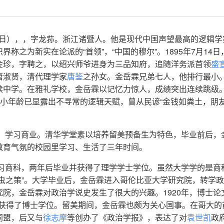
10月19日），，字龙荪。浙江诸暨人。他是现代中国声望最高的逻辑
之为新实在论派的“首领”，“中国的穆尔”。1895年7月14日
金珍，字聘之，以绍兴师爷进身为三品知府，追随洋务派首领
盛
唐淑贤，清代理学家
唐鉴
之孙女。金岳霖兄弟七人，他排行最小
读中学。在雅礼学校，金岳霖以记忆力惊人，成绩突出连续跳级
少小年龄已显露出不寻常的逻辑天赋，曾从民谚“金钱如粪土，朋
科，学习商业。清华学堂素以培养留美预备生为特色，毕业前后，
教育气氛的校园里学习、生活了三年时间。
习商科，两年后毕业并获得了理学学士学位。虽然大学学的是商
虫之策”。大学毕业后，金岳霖进入哥伦比亚大学研究院，转学
院，金岳霖对政治学说史发生了很大的兴趣。1920年，博士论
霖获得了博士学位。留美期间，金岳霖也颇为关心国事。在哥大的
同盟，后又与
徐志摩
等创办了《政治学报》，表达了对
袁世凯
政