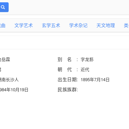
戏曲
文学艺术
玄学五术
学术杂记
天文地理
类
别名:
金岳霖
字龙荪
朝代:
男
近代
出生日期:
湖南长沙人
1895年7月14日
民族族群:
984年10月19日