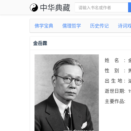
中华典藏
佛学宝典
儒理哲学
历史传记
诗词
金岳霖
姓名:
性别:
出生地:
逝世日期:
1
主要作品: