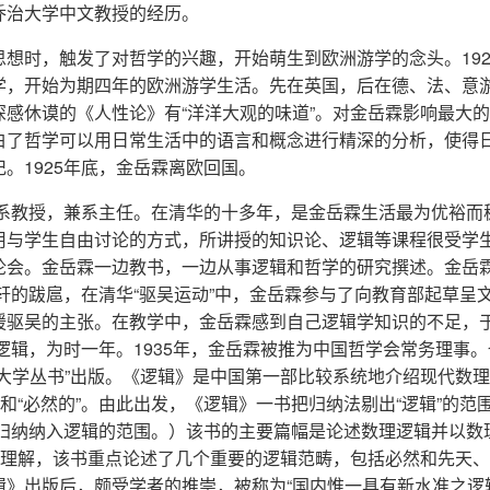
乔治大学中文教授的经历。
想时，触发了对哲学的兴趣，开始萌生到欧洲游学的念头。192
学，开始为期四年的欧洲游学生活。先在英国，后在德、法、意
感休谟的《人性论》有“洋洋大观的味道”。对金岳霖影响最大
白了哲学可以用日常生活中的语言和概念进行精深的分析，使得
。1925年底，金岳霖离欧回国。
学系教授，兼系主任。在清华的十多年，是金岳霖生活最为优裕而
用与学生自由讨论的方式，所讲授的知识论、逻辑等课程很受学
论会。金岳霖一边教书，一边从事逻辑和哲学的研究撰述。金岳
南轩的跋扈，在清华“驱吴运动”中，金岳霖参与了向教育部起草呈
援驱吴的主张。在教学中，金岳霖感到自己逻辑学知识的不足，
逻辑，为时一年。1935年，金岳霖被推为中国哲学会常务理事
大学丛书”出版。《逻辑》是中国第一部比较系统地介绍现代数
和“必然的”。由此出发，《逻辑》一书把归纳法剔出“逻辑”的范
把归纳纳入逻辑的范围。）该书的主要篇幅是论述数理逻辑并以数
的理解，该书重点论述了几个重要的逻辑范畴，包括必然和先天
辑》出版后，颇受学者的推崇，被称为“国内惟一具有新水准之逻