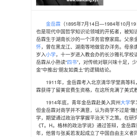
金岳霖
（1895年7月14日—1984年
也是现代中国哲学知识论领域的开拓者，被知识界称
岳霖生于湖南长沙的一个洋务官僚家庭。父亲
怀
，曾在黑龙江、湖南等地做官办洋务。母亲
岁入
小学
，十一岁进入教会办的长沙雅礼学校
岳霖从小熟读“
四书
”，对传统对联兴味十足，
金”中推出“朋友如粪土”的逻辑结论。
1911年，金岳霖考入北京清华学堂高等
霖获得了留美官费生资格，在这所充满了美式
1914年底，青年金岳霖赴美入宾州
大学
学
但金岳霖对商学并不满意，认为商学不过是“雕
学，期望通过政治学掌握平治天下之策。在研究
《T。H。格林的政治学说》通过答辩，金岳
年，他曾与张奚若发起成立了中国自由主义者