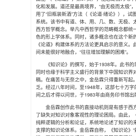
化和发展。道还是最高境界，“由无极而太极”
用了“旧瓶装新酒”方法（《论道·绪论》），
系统。该书中有道、体、用、几、数、无极、
西方哲学概念。举凡中西哲学的范畴概念都统
色的形上学体系。同时，诸多概念也在这个新
《论道》构建体系的方法论更具启示的意义。
间未能很好地融合，“往往增加理解的困难”。
《知识论》的撰写，始于1938年。此书
同时也缘于科学主义盛行的背景下中国知识界对
稿。在痛苦与无奈之中，金岳霖只得重新写起
乏。经过八年时间，至1948年，这部七十万
间之后才得以问世，于1983年由商务印书馆出
金岳霖创作此书的直接动机则是有感于西
了缺失对知识对象客观性的理论困局。由此，
纯粹逻辑的分析和论证，系统地论述了知识的
支撑的知识论体系。金岳霖自称，《知识论》“