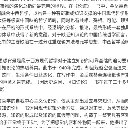
，事物的演化总指向最完善的境界。在《论道》一书中，金岳霖
试图融合中西哲学，以构建一种有逻辑或知识支撑的中国现代哲学
太极等极富中国味的哲学范畴，同时也有共相、殊相、可能、现
一在严密的形式系统中，经逻辑的分析、推论，最终形成一套独
的体系中获得了新的意蕴。对于缺乏知识论的中国传统哲学而言
此书的主要缺陷在于过分注重逻辑方法与元学思想，中西哲学范
的思想背景是缘于西方现代哲学对于建立知识的可靠基础的迫切要
知识论的热切尊崇。此书于1940年完成，却因躲避空袭而遗失
。这时，生活条件日益恶化，在写作中，金岳霖甚至连稿纸也严
字的巨著才告完成。（因历史原因，《知识论》一书在过了三十多
版）
方哲学的自我中心主义认识论，仅从主观出发去寻求知识，从而
《知识论》一书运用现代逻辑分析方法，通过对正觉、意念等概
来源、知识的形成以及知识的真假等问题，构造了一整套具有客
始于正觉终于正觉”。为了把感觉内容和外物同一起来，他提出