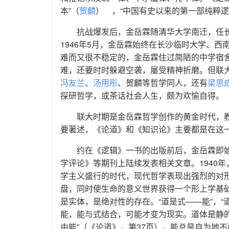
本”（
贺麟
） ，“中国有史以来的第一部纯粹逻
抗战爆发后，金岳霖随清华大学南迁，任长
1946年5月，金岳霖始终在长沙临时大学、
难而又很不稳定的，金岳霖住过简陋的中学宿
难，还要时时躲避空袭，屡受精神折磨。但联
冯友兰
、
汤用彤
、贺麟等哲学同人，还有
梁思
探研哲学，或茶话社会人生，颇为欢愉自得。
联大时期是金岳霖哲学创作的黄金时代，
要著述，《论道》和《知识论》主要都是在这
约在《逻辑》一书的出版前后，金岳霖即始
学评论》等期刊上陆续发表相关文章。1940
学主义盛行的时代，现代哲学表现出强烈的对
盘，同时使生命的意义世界获得一个形上学基础
是实体，是绝对性的存在。“道是式——能”，“
能，能与式结合，可能才变为现实。道体是静的
由能”（《论道》，第37页），能总是自为地