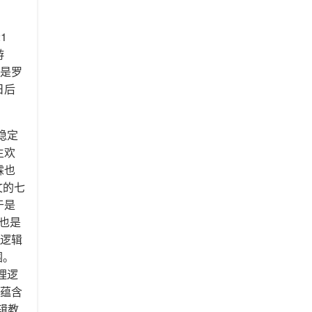
1
游
的是罗
日后
稳定
生欢
霖也
文的七
于是
。也是
理逻辑
围。
理逻
、蕴含
辑教