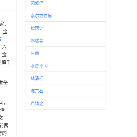
冈波巴
索尔兹伯里
学家，
松冈让
，金
宣
麻瑞亭
。六
庄俞
。金
友值千
水走平冈
林清标
金岳
陈宗石
科，
卢铸之
政治
文
前两
府的