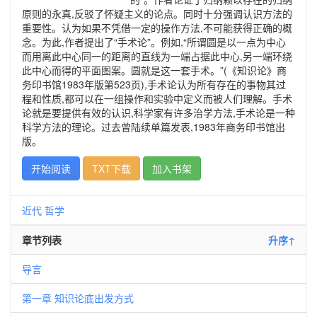
原则的永真,反驳了怀疑主义的论点。同时十分强调认识方法的
重要性。认为如果不凭借一定的操作方法,不可能获得正确的概
念。为此,作者提出了“手术论”。例如,“所谓圆是以一点为中心
而用离此中心同一的距离的直线为一端占据此中心,另一端环绕
此中心而得的平面图案。圆就是这一套手术。”(《知识论》商
务印书馆1983年版第523页),手术论认为所有存在的事物其过
程和性质,都可以在一组操作和实验中定义而被人们理解。手术
论就是要提供有效的认识,科学家有许多治学方法,手术论是一种
科学方法的理论。过去曾陆续单篇发表,1983年商务印书馆出
版。
开始阅读
TXT下载
加入书架
近代
哲学
章节列表
升序↑
导言
第一章 知识论底出发方式